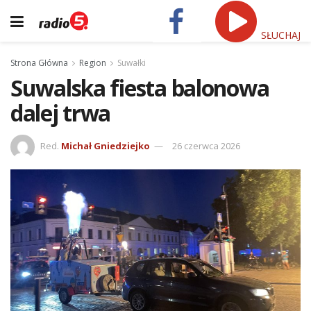
SŁUCHAJ
Strona Główna
Region
Suwałki
Suwalska fiesta balonowa
dalej trwa
Red.
Michał Gniedziejko
26 czerwca 2026