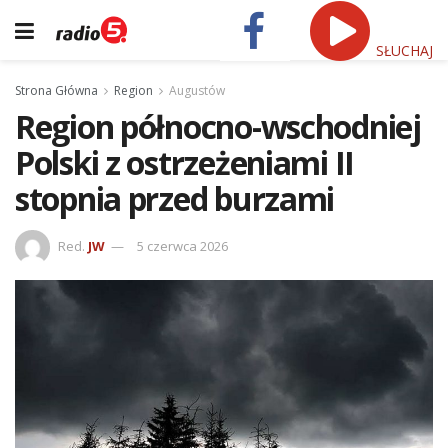
SŁUCHAJ
Strona Główna
Region
Augustów
Region północno-wschodniej
Polski z ostrzeżeniami II
stopnia przed burzami
Red.
JW
5 czerwca 2026