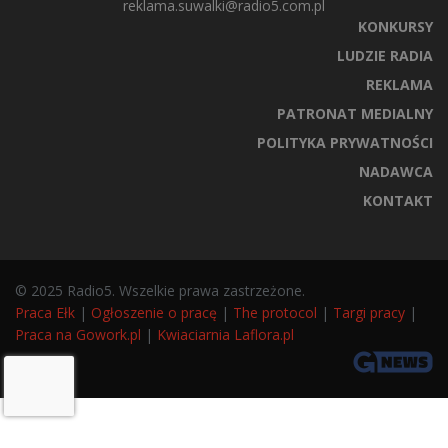
reklama.suwalki@radio5.com.pl
KONKURSY
LUDZIE RADIA
REKLAMA
PATRONAT MEDIALNY
POLITYKA PRYWATNOŚCI
NADAWCA
KONTAKT
© 2025 Radio5. Wszelkie prawa zastrzeżone.
Praca Ełk
|
Ogłoszenie o pracę
|
The protocol
|
Targi pracy
|
Praca na Gowork.pl
|
Kwiaciarnia Laflora.pl