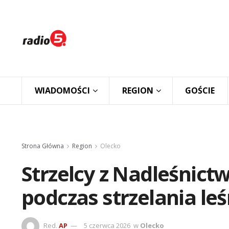
WIADOMOŚCI
REGION
GOŚCIE
Strona Główna
Region
Olecko
Strzelcy z Nadleśnictw
podczas strzelania le
Red.
AP
5 czerwca 2026
w
Olecko