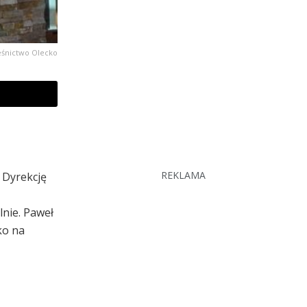
eśnictwo Olecko
REKLAMA
 Dyrekcję
lnie. Paweł
ko na