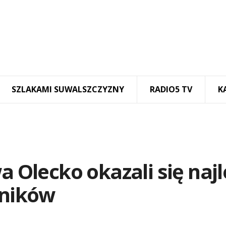
SZLAKAMI SUWALSZCZYZNY
RADIO5 TV
K
a Olecko okazali się najl
śników