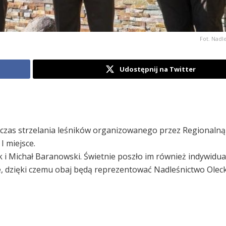
Fot. Nadl
Udostępnij na Twitter
podczas strzelania leśników organizowanego przez Regionalną
 miejsce.
 i Michał Baranowski. Świetnie poszło im również indywidua
sce, dzięki czemu obaj będą reprezentować Nadleśnictwo Olec