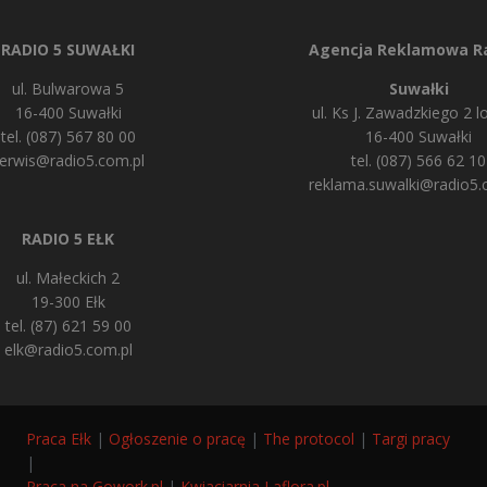
RADIO 5 SUWAŁKI
Agencja Reklamowa Ra
ul. Bulwarowa 5
Suwałki
16-400 Suwałki
ul. Ks J. Zawadzkiego 2 lo
tel. (087) 567 80 00
16-400 Suwałki
erwis@radio5.com.pl
tel. (087) 566 62 10
reklama.suwalki@radio5.
RADIO 5 EŁK
ul. Małeckich 2
19-300 Ełk
tel. (87) 621 59 00
elk@radio5.com.pl
Praca Ełk
|
Ogłoszenie o pracę
|
The protocol
|
Targi pracy
|
Praca na Gowork.pl
|
Kwiaciarnia Laflora.pl