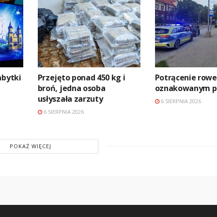
abytki
Przejęto ponad 450 kg i
Potrącenie rowe
broń, jedna osoba
oznakowanym pr
usłyszała zarzuty
6 SIERPNIA 2026
6 SIERPNIA 2026
POKAŻ WIĘCEJ