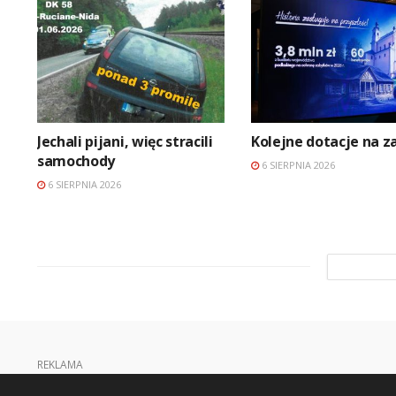
Jechali pijani, więc stracili
Kolejne dotacje na z
samochody
6 SIERPNIA 2026
6 SIERPNIA 2026
REKLAMA