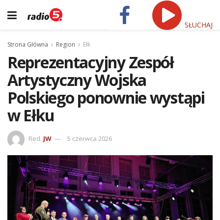
SŁUCHAJ
Strona Główna
Region
Ełk
Reprezentacyjny Zespół
Artystyczny Wojska
Polskiego ponownie wystąpi
w Ełku
Red.
JW
5 czerwca 2026