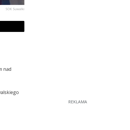
SOK Suwalki
m nad
walskiego
REKLAMA