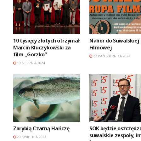
10 tysięcy złotych otrzymał
Nabór do Suwalskiej
Marcin Kluczykowski za
Filmowej
film „Gorzko”
27 PAŹDZIERNIKA 2023
19 SIERPNIA 2024
Zarybią Czarną Hańczę
SOK będzie oszczędza
suwalskie zespoły, i
20 KWIETNIA 2023