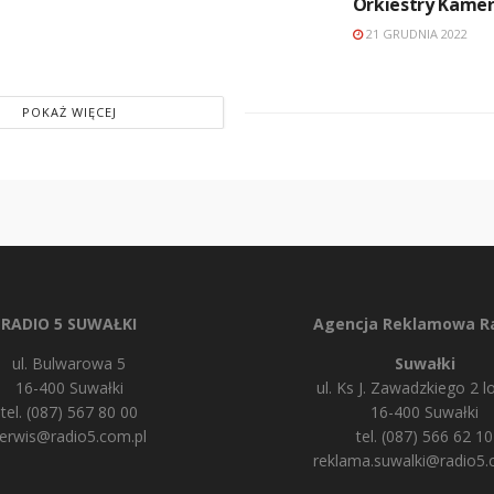
Orkiestry Kamer
21 GRUDNIA 2022
POKAŻ WIĘCEJ
RADIO 5 SUWAŁKI
Agencja Reklamowa Ra
ul. Bulwarowa 5
Suwałki
16-400 Suwałki
ul. Ks J. Zawadzkiego 2 lo
tel. (087) 567 80 00
16-400 Suwałki
erwis@radio5.com.pl
tel. (087) 566 62 10
reklama.suwalki@radio5.