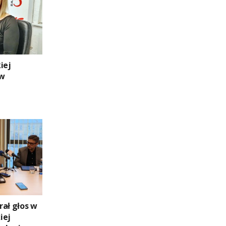
iej
 w
rał głos w
iej