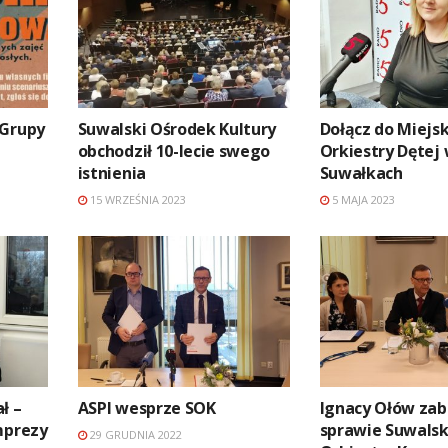
 Grupy
Suwalski Ośrodek Kultury
Dołącz do Miejsk
obchodził 10-lecie swego
Orkiestry Dętej
istnienia
Suwałkach
15 WRZEŚNIA 2023
5 MAJA 2023
ł –
ASPI wesprze SOK
Ignacy Ołów zab
mprezy
sprawie Suwalsk
29 GRUDNIA 2022