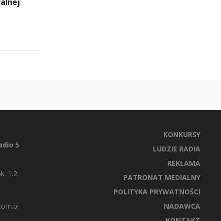
alnej
KONKURSY
dio 5
LUDZIE RADIA
REKLAMA
k. 1.2
PATRONAT MEDIALNY
POLITYKA PRYWATNOŚCI
com.pl
NADAWCA
KONTAKT