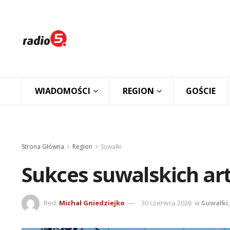
WIADOMOŚCI
REGION
GOŚCIE
Strona Główna
Region
Suwałki
Sukces suwalskich ar
Red.
Michał Gniedziejko
30 czerwca 2026
w
Suwałki