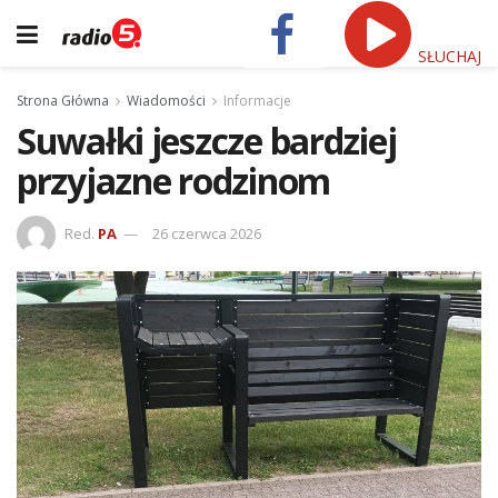
SŁUCHAJ
Strona Główna
Wiadomości
Informacje
Suwałki jeszcze bardziej
przyjazne rodzinom
Red.
PA
26 czerwca 2026