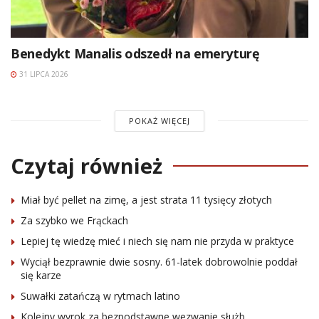
Benedykt Manalis odszedł na emeryturę
31 LIPCA 2026
POKAŻ WIĘCEJ
Czytaj również
Miał być pellet na zimę, a jest strata 11 tysięcy złotych
Za szybko we Frąckach
Lepiej tę wiedzę mieć i niech się nam nie przyda w praktyce
Wyciął bezprawnie dwie sosny. 61-latek dobrowolnie poddał
się karze
Suwałki zatańczą w rytmach latino
Kolejny wyrok za bezpodstawne wezwanie służb