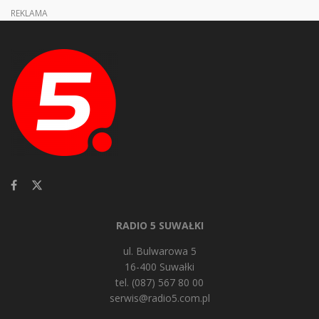
REKLAMA
RADIO 5 SUWAŁKI
ul. Bulwarowa 5
16-400 Suwałki
tel. (087) 567 80 00
serwis@radio5.com.pl