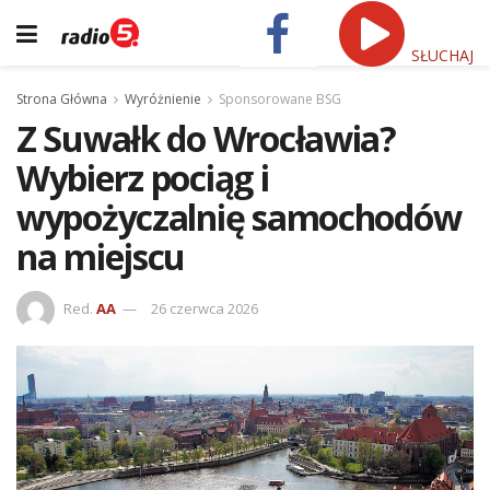
SŁUCHAJ
Strona Główna
Wyróżnienie
Sponsorowane BSG
Z Suwałk do Wrocławia?
Wybierz pociąg i
wypożyczalnię samochodów
na miejscu
Red.
AA
26 czerwca 2026