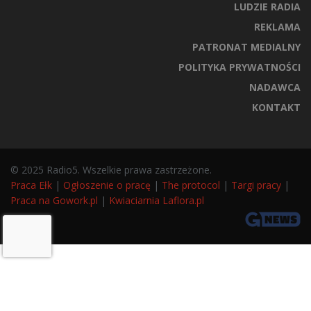
LUDZIE RADIA
REKLAMA
PATRONAT MEDIALNY
POLITYKA PRYWATNOŚCI
NADAWCA
KONTAKT
© 2025 Radio5. Wszelkie prawa zastrzeżone.
Praca Ełk
|
Ogłoszenie o pracę
|
The protocol
|
Targi pracy
|
Praca na Gowork.pl
|
Kwiaciarnia Laflora.pl