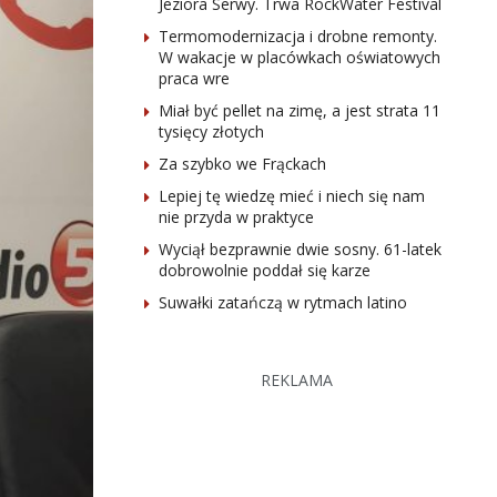
Jeziora Serwy. Trwa RockWater Festival
Termomodernizacja i drobne remonty.
W wakacje w placówkach oświatowych
praca wre
Miał być pellet na zimę, a jest strata 11
tysięcy złotych
Za szybko we Frąckach
Lepiej tę wiedzę mieć i niech się nam
nie przyda w praktyce
Wyciął bezprawnie dwie sosny. 61-latek
dobrowolnie poddał się karze
Suwałki zatańczą w rytmach latino
REKLAMA