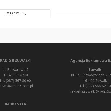
POKAŻ WIĘCEJ
RADIO 5 SUWAŁKI
Agencja Reklamowa Ra
ul. Bulwarowa 5
Suwałki
16-400 Suwałki
ul. Ks J. Zawadzkiego 2 lo
tel. (087) 567 80 00
16-400 Suwałki
erwis@radio5.com.pl
tel. (087) 566 62 10
reklama.suwalki@radio5.
RADIO 5 EŁK