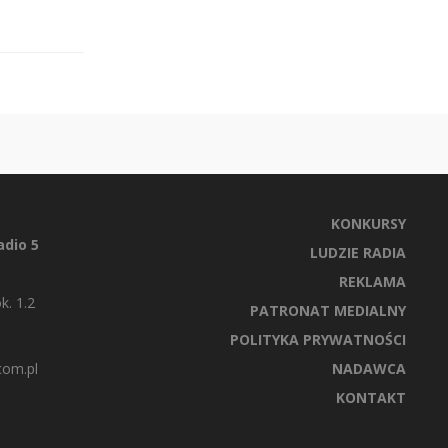
KONKURSY
dio 5
LUDZIE RADIA
REKLAMA
k. 1.2
PATRONAT MEDIALNY
POLITYKA PRYWATNOŚCI
com.pl
NADAWCA
KONTAKT