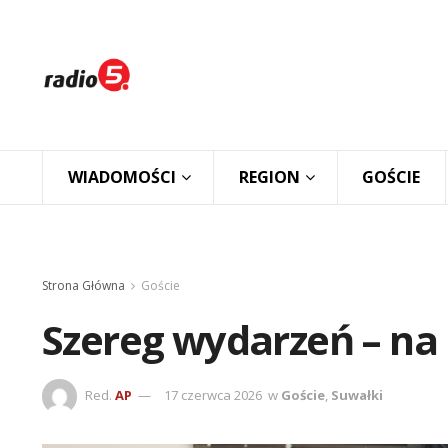
WIADOMOŚCI
REGION
GOŚCIE
Strona Główna
Goście
Szereg wydarzeń – na
Red.
AP
17 czerwca 2026
w
Goście
,
Suwałki