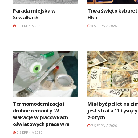
Parada miejska w
Trwa święto kabaret
Suwałkach
Ełku
8 SIERPNIA 2026
8 SIERPNIA 2026
Termomodernizacja i
Miał być pellet na zi
drobne remonty. W
jest strata 11 tysięcy
wakacje w placówkach
złotych
oświatowych praca wre
7 SIERPNIA 2026
7 SIERPNIA 2026