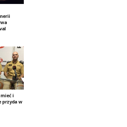
nerii
Trwa
val
 mieć i
e przyda w