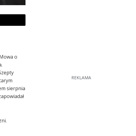
. Mowa o
a.
Szepty
REKLAMA
Starym
em sierpnia
zapowiadał
ni.