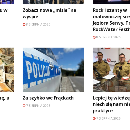
u w
Zobacz nowe „misie” na
Rock i szanty w
wyspie
malowniczej sce
Jeziora Serwy. 
8 SIERPNIA 2026
RockWater Festi
8 SIERPNIA 2026
mę, a
Za szybko we Frąckach
Lepiej tę wiedzę
niech się nam ni
7 SIERPNIA 2026
praktyce
7 SIERPNIA 2026