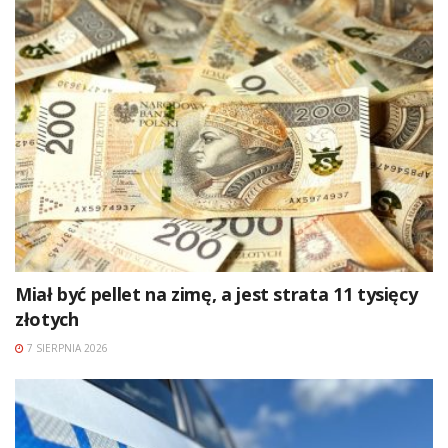
Miał być pellet na zimę, a jest strata 11 tysięcy
złotych
7 SIERPNIA 2026