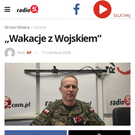
SŁUCHAJ
Strona Główna
Goście
„Wakacje z Wojskiem”
Red.
AP
17 czerwca 2026