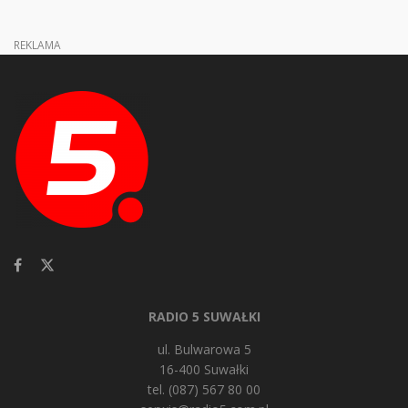
REKLAMA
RADIO 5 SUWAŁKI
ul. Bulwarowa 5
16-400 Suwałki
tel. (087) 567 80 00