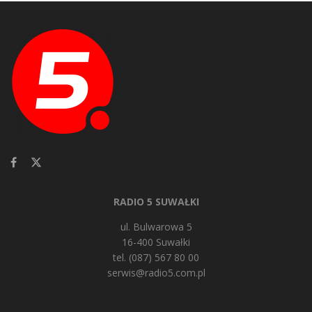
RADIO 5 SUWAŁKI
ul. Bulwarowa 5
16-400 Suwałki
tel. (087) 567 80 00
serwis@radio5.com.pl