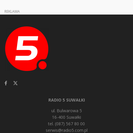
REKLAMA
RADIO 5 SUWAŁKI
ul. Bulwarowa 5
16-400 Suwałki
tel. (087) 567 80 00
serwis@radio5.com.pl