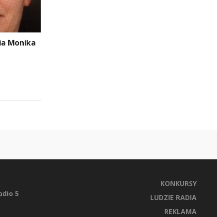
nia Monika
KONKURSY
dio 5
LUDZIE RADIA
REKLAMA