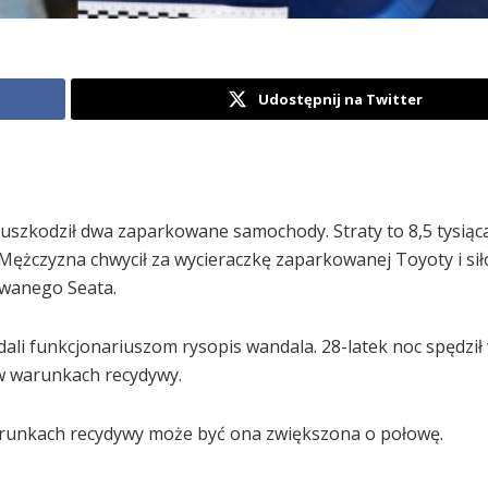
Udostępnij na Twitter
uszkodził dwa zaparkowane samochody. Straty to 8,5 tysiąca
 Mężczyzna chwycił za wycieraczkę zaparkowanej Toyoty i sił
owanego Seata.
ali funkcjonariuszom rysopis wandala. 28-latek noc spędził
a w warunkach recydywy.
warunkach recydywy może być ona zwiększona o połowę.