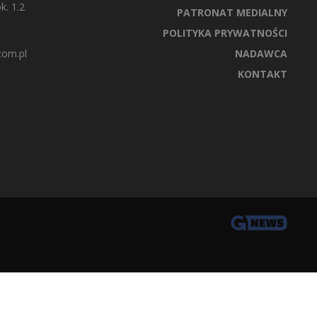
k. 1.2
PATRONAT MEDIALNY
POLITYKA PRYWATNOŚCI
com.pl
NADAWCA
KONTAKT