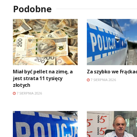
Podobne
Miał być pellet na zimę, a
Za szybko we Frącka
jest strata 11 tysięcy
7 SIERPNIA 2026
złotych
7 SIERPNIA 2026