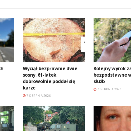
ch
Wyciął bezprawnie dwie
Kolejny wyrok z
sosny. 61-latek
bezpodstawne 
dobrowolnie poddał się
służb
karze
7 SIERPNIA 2026
7 SIERPNIA 2026