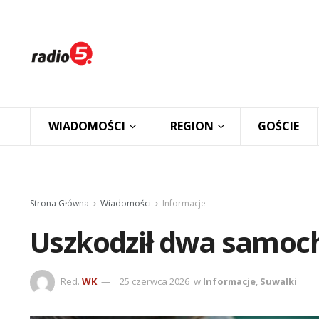
WIADOMOŚCI
REGION
GOŚCIE
Strona Główna
Wiadomości
Informacje
Uszkodził dwa samochod
Red.
WK
25 czerwca 2026
w
Informacje
,
Suwałki