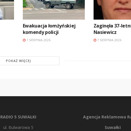
Ewakuacja łomżyńskiej
Zaginęła 37-let
komendy policji
Nasiewicz
7 SIERPNIA 2026
7 SIERPNIA 2026
POKAŻ WIĘCEJ
RADIO 5 SUWAŁKI
Agencja Reklamowa Ra
ul. Bulwarowa 5
Suwałki