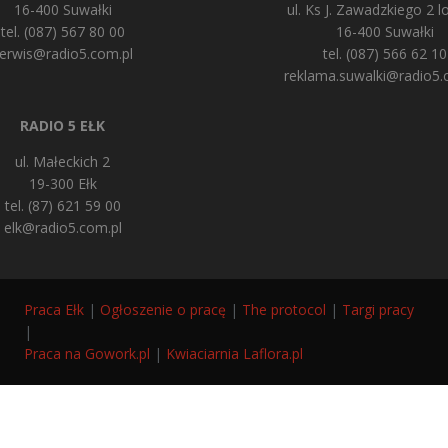
16-400 Suwałki
ul. Ks J. Zawadzkiego 2 lo
tel. (087) 567 80 00
16-400 Suwałki
erwis@radio5.com.pl
tel. (087) 566 62 10
reklama.suwalki@radio5.
RADIO 5 EŁK
ul. Małeckich 2
19-300 Ełk
tel. (87) 621 59 00
elk@radio5.com.pl
Praca Ełk
|
Ogłoszenie o pracę
|
The protocol
|
Targi pracy
|
Praca na Gowork.pl
|
Kwiaciarnia Laflora.pl