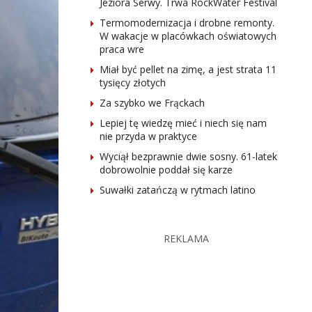
Jeziora Serwy. Trwa RockWater Festival
Termomodernizacja i drobne remonty.
W wakacje w placówkach oświatowych
praca wre
Miał być pellet na zimę, a jest strata 11
tysięcy złotych
Za szybko we Frąckach
Lepiej tę wiedzę mieć i niech się nam
nie przyda w praktyce
Wyciął bezprawnie dwie sosny. 61-latek
dobrowolnie poddał się karze
Suwałki zatańczą w rytmach latino
REKLAMA