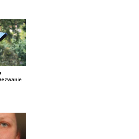
a
wezwanie