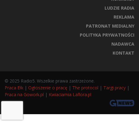
LUDZIE RADIA
REKLAMA
PATRONAT MEDIALNY
POLITYKA PRYWATNOŚCI
NADAWCA
KONTAKT
© 2025 Radio5. Wszelkie prawa zastrzeżone.
Praca Ełk
|
Ogłoszenie o pracę
|
The protocol
|
Targi pracy
|
Praca na Gowork.pl
|
Kwiaciarnia Laflora.pl