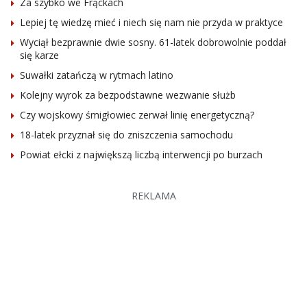
Za szybko we Frąckach
Lepiej tę wiedzę mieć i niech się nam nie przyda w praktyce
Wyciął bezprawnie dwie sosny. 61-latek dobrowolnie poddał
się karze
Suwałki zatańczą w rytmach latino
Kolejny wyrok za bezpodstawne wezwanie służb
Czy wojskowy śmigłowiec zerwał linię energetyczną?
18-latek przyznał się do zniszczenia samochodu
Powiat ełcki z największą liczbą interwencji po burzach
REKLAMA