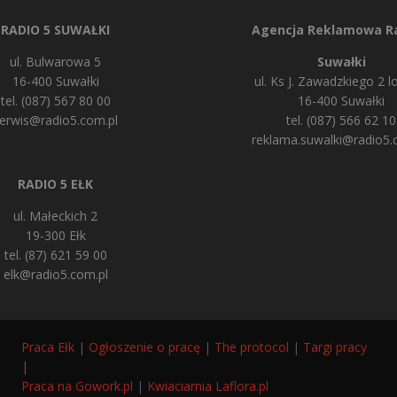
RADIO 5 SUWAŁKI
Agencja Reklamowa Ra
ul. Bulwarowa 5
Suwałki
16-400 Suwałki
ul. Ks J. Zawadzkiego 2 lo
tel. (087) 567 80 00
16-400 Suwałki
erwis@radio5.com.pl
tel. (087) 566 62 10
reklama.suwalki@radio5.
RADIO 5 EŁK
ul. Małeckich 2
19-300 Ełk
tel. (87) 621 59 00
elk@radio5.com.pl
Praca Ełk
|
Ogłoszenie o pracę
|
The protocol
|
Targi pracy
|
Praca na Gowork.pl
|
Kwiaciarnia Laflora.pl