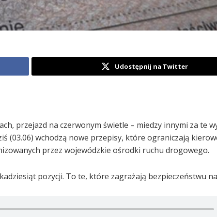
Udostępnij na Twitter
ach, przejazd na czerwonym świetle – miedzy innymi za te w
ś (03.06) wchodzą nowe przepisy, które ograniczają kiero
anizowanych przez wojewódzkie ośrodki ruchu drogowego.
lkadziesiąt pozycji. To te, które zagrażają bezpieczeństwu n