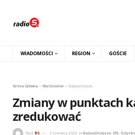
WIADOMOŚCI
REGION
GOŚCIE
Strona Główna
Wyróżnienie
Najważniejsze
Zmiany w punktach ka
zredukować
Red.
BS
3 czerwca 2026
w
Najważniejsze
,
Ełk
,
Giżyck