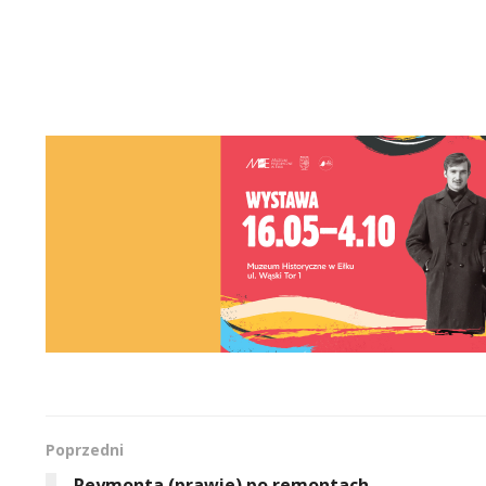
Poprzedni
Reymonta (prawie) po remontach