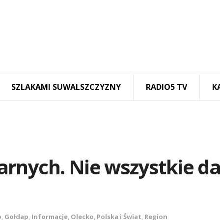
SZLAKAMI SUWALSZCZYZNY
RADIO5 TV
K
rnych. Nie wszystkie da
o
,
Gołdap
,
Informacje
,
Olecko
,
Polska i Świat
,
Region