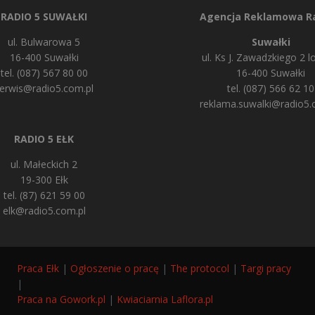
RADIO 5 SUWAŁKI
Agencja Reklamowa Ra
ul. Bulwarowa 5
Suwałki
16-400 Suwałki
ul. Ks J. Zawadzkiego 2 lo
tel. (087) 567 80 00
16-400 Suwałki
erwis@radio5.com.pl
tel. (087) 566 62 10
reklama.suwalki@radio5.
RADIO 5 EŁK
ul. Małeckich 2
19-300 Ełk
tel. (87) 621 59 00
elk@radio5.com.pl
Praca Ełk
|
Ogłoszenie o pracę
|
The protocol
|
Targi pracy
|
Praca na Gowork.pl
|
Kwiaciarnia Laflora.pl