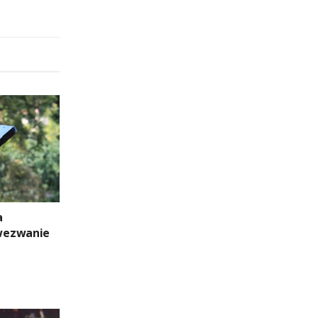
a
wezwanie