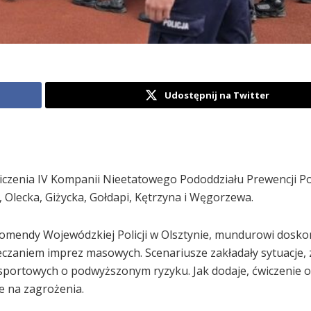
Udostępnij na Twitter
wiczenia IV Kompanii Nieetatowego Pododdziału Prewencji Poli
a, Olecka, Giżycka, Gołdapi, Kętrzyna i Węgorzewa.
mendy Wojewódzkiej Policji w Olsztynie, mundurowi doskon
czaniem imprez masowych. Scenariusze zakładały sytuacje, z
sportowych o podwyższonym ryzyku. Jak dodaje, ćwiczenie 
e na zagrożenia.