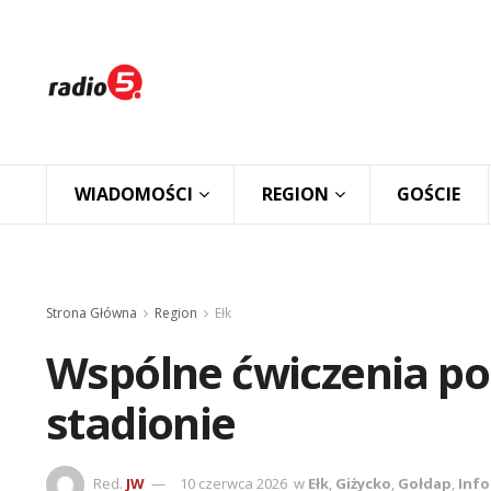
WIADOMOŚCI
REGION
GOŚCIE
Strona Główna
Region
Ełk
Wspólne ćwiczenia po
stadionie
Red.
JW
10 czerwca 2026
w
Ełk
,
Giżycko
,
Gołdap
,
Info