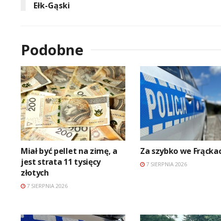
Ełk-Gąski
Podobne
Miał być pellet na zimę, a
Za szybko we Frącka
jest strata 11 tysięcy
7 SIERPNIA 2026
złotych
7 SIERPNIA 2026