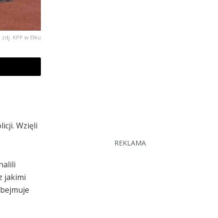
zdj. KPP w Ełku
cji. Wzięli
REKLAMA
alili
 jakimi
obejmuje