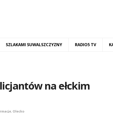
SZLAKAMI SUWALSZCZYZNY
RADIO5 TV
K
licjantów na ełckim
rmacje
,
Olecko