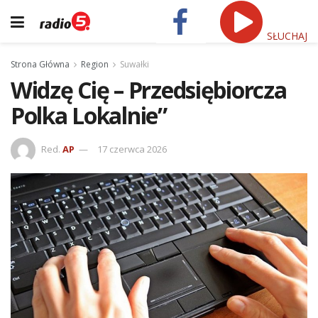
SŁUCHAJ
Strona Główna
Region
Suwałki
Widzę Cię – Przedsiębiorcza
Polka Lokalnie”
Red.
AP
17 czerwca 2026