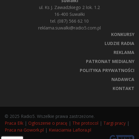
Suwałki
ul. Ks J. Zawadzkiego 2 lok. 1.2
16-400 Suwałki
tel. (087) 566 62 10
reklama.suwalki@radio5.com.pl
KONKURSY
LUDZIE RADIA
REKLAMA
PATRONAT MEDIALNY
POLITYKA PRYWATNOŚCI
NADAWCA
KONTAKT
© 2025 Radio5. Wszelkie prawa zastrzeżone.
Praca Ełk
|
Ogłoszenie o pracę
|
The protocol
|
Targi pracy
|
Praca na Gowork.pl
|
Kwiaciarnia Laflora.pl