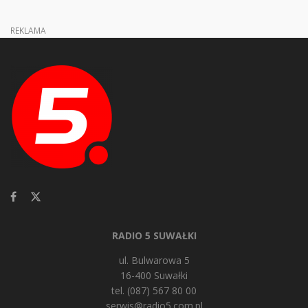
REKLAMA
RADIO 5 SUWAŁKI
ul. Bulwarowa 5
16-400 Suwałki
tel. (087) 567 80 00
serwis@radio5.com.pl