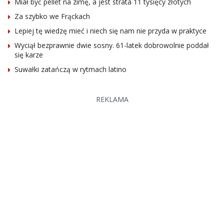
Miał być pellet na zimę, a jest strata 11 tysięcy złotych
Za szybko we Frąckach
Lepiej tę wiedzę mieć i niech się nam nie przyda w praktyce
Wyciął bezprawnie dwie sosny. 61-latek dobrowolnie poddał
się karze
Suwałki zatańczą w rytmach latino
REKLAMA