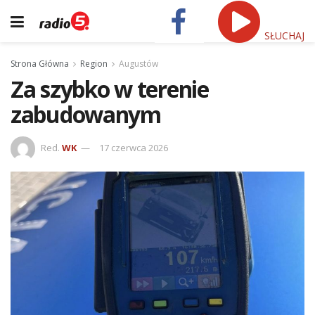
SŁUCHAJ
Strona Główna
Region
Augustów
Za szybko w terenie
zabudowanym
Red.
WK
17 czerwca 2026