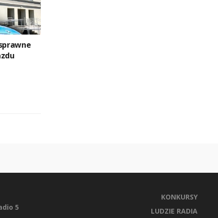
esprawne
azdu
KONKURSY
dio 5
LUDZIE RADIA