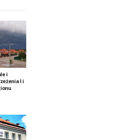
le i
zeżenia I i
gionu