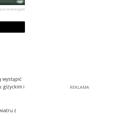
ęcie ilustracyjne
ą wystąpić
 giżyckim i
REKLAMA
iatru z