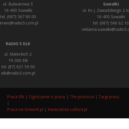
ul. Bulwarowa 5
Suwałki
16-400 Suwałki
ul. Ks J. Zawadzkiego 2 lo
tel. (087) 567 80 00
16-400 Suwałki
erwis@radio5.com.pl
tel. (087) 566 62 10
reklama.suwalki@radio5.
RADIO 5 EŁK
ul. Małeckich 2
19-300 Ełk
tel. (87) 621 59 00
elk@radio5.com.pl
Praca Ełk
|
Ogłoszenie o pracę
|
The protocol
|
Targi pracy
|
Praca na Gowork.pl
|
Kwiaciarnia Laflora.pl