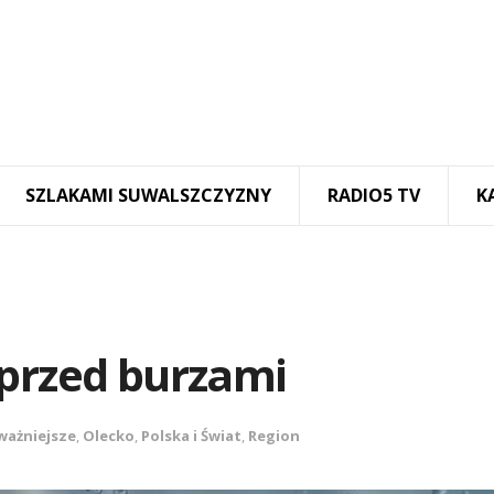
SZLAKAMI SUWALSZCZYZNY
RADIO5 TV
K
 przed burzami
ważniejsze
,
Olecko
,
Polska i Świat
,
Region