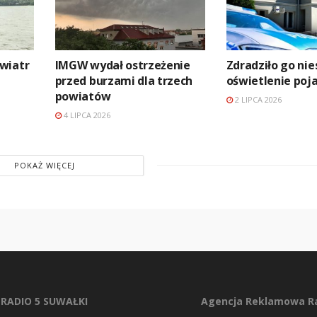
wiatr
IMGW wydał ostrzeżenie
Zdradziło go ni
przed burzami dla trzech
oświetlenie poj
powiatów
2 LIPCA 2026
4 LIPCA 2026
POKAŻ WIĘCEJ
RADIO 5 SUWAŁKI
Agencja Reklamowa Ra