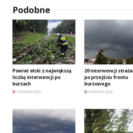
Podobne
Powiat ełcki z największą
20 interwencji straż
liczbą interwencji po
po przejściu frontu
burzach
burzowego
7 SIERPNIA 2026
6 SIERPNIA 2026