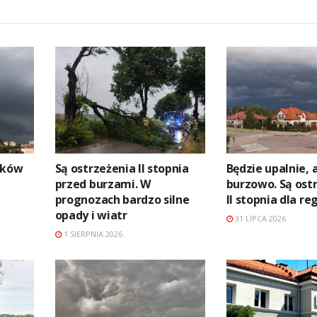
aków
Są ostrzeżenia II stopnia
Będzie upalnie, a
przed burzami. W
burzowo. Są ostr
prognozach bardzo silne
II stopnia dla re
opady i wiatr
31 LIPCA 2026
1 SIERPNIA 2026