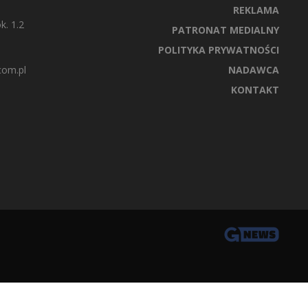
REKLAMA
k. 1.2
PATRONAT MEDIALNY
POLITYKA PRYWATNOŚCI
com.pl
NADAWCA
KONTAKT