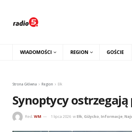
WIADOMOŚCI
REGION
GOŚCIE
Strona Główna
Region
Ełk
Synoptycy ostrzegają
Red.
WM
1 lipca 2026
w
Ełk
,
Giżycko
,
Informacje
,
Naj