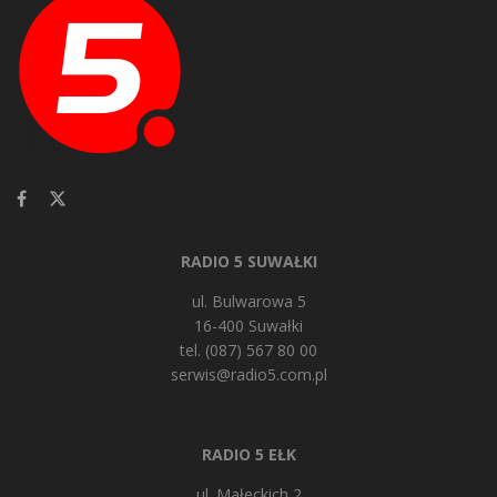
RADIO 5 SUWAŁKI
ul. Bulwarowa 5
16-400 Suwałki
tel. (087) 567 80 00
serwis@radio5.com.pl
RADIO 5 EŁK
ul. Małeckich 2