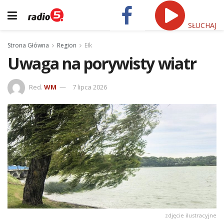
SŁUCHAJ
Strona Główna
Region
Ełk
Uwaga na porywisty wiatr
Red.
WM
7 lipca 2026
zdjęcie ilustracyjne