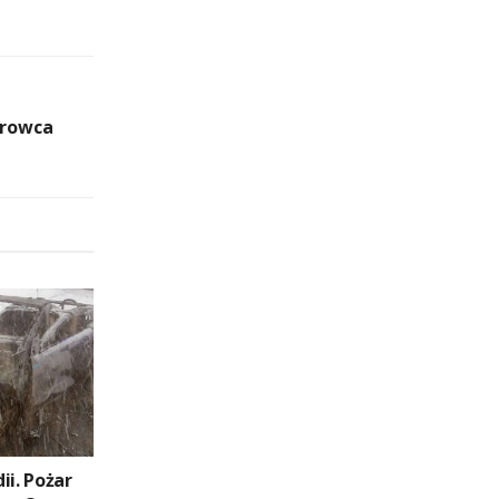
erowca
ii. Pożar