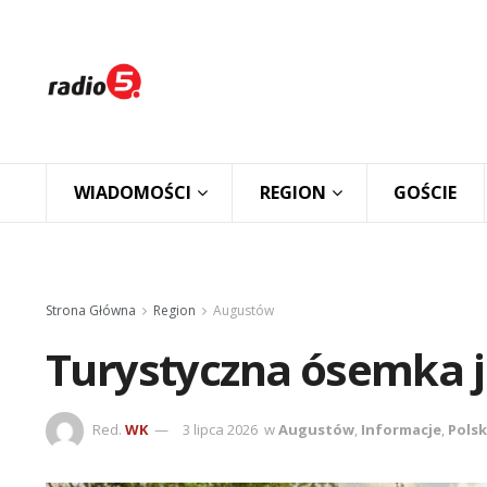
WIADOMOŚCI
REGION
GOŚCIE
Strona Główna
Region
Augustów
Turystyczna ósemka j
Red.
WK
3 lipca 2026
w
Augustów
,
Informacje
,
Polsk