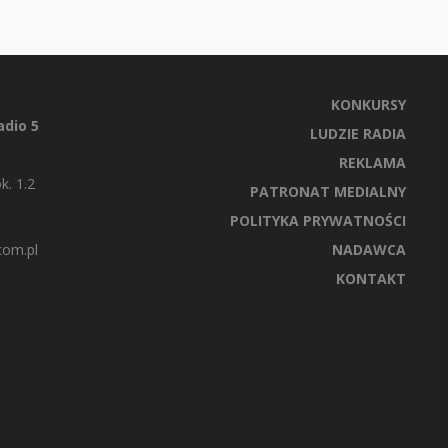
KONKURSY
dio 5
LUDZIE RADIA
REKLAMA
k. 1.2
PATRONAT MEDIALNY
POLITYKA PRYWATNOŚCI
com.pl
NADAWCA
KONTAKT