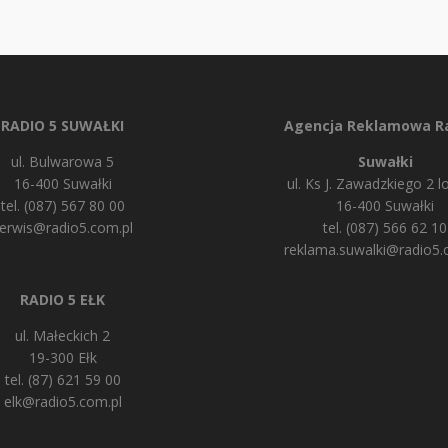
RADIO 5 SUWAŁKI
Agencja Reklamowa Ra
ul. Bulwarowa 5
Suwałki
16-400 Suwałki
ul. Ks J. Zawadzkiego 2 lo
tel. (087) 567 80 00
16-400 Suwałki
erwis@radio5.com.pl
tel. (087) 566 62 10
reklama.suwalki@radio5.
RADIO 5 EŁK
ul. Małeckich 2
19-300 Ełk
tel. (87) 621 59 00
elk@radio5.com.pl