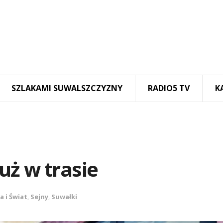
SZLAKAMI SUWALSZCZYZNY
RADIO5 TV
K
uż w trasie
a i Świat
,
Sejny
,
Suwałki