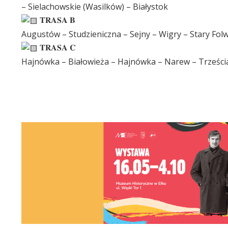
– Sielachowskie (Wasilków) – Białystok
𝐓𝐑𝐀𝐒𝐀 𝐁
Augustów – Studzieniczna – Sejny – Wigry – Stary Fol
𝐓𝐑𝐀𝐒𝐀 𝐂
Hajnówka – Białowieża – Hajnówka – Narew – Trześcia