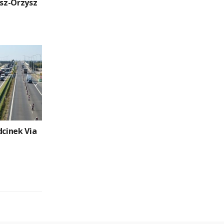
isz-Orzysz
dcinek Via