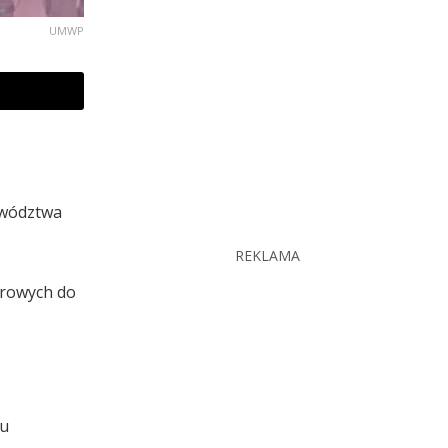
UMWP
ewództwa
REKLAMA
arowych do
du