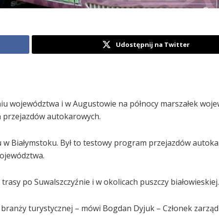
Udostępnij na Twitter
dniu województwa i w Augustowie na północy marszałek woj
h przejazdów autokarowych.
 w Białymstoku. Był to testowy program przejazdów autok
województwa.
rasy po Suwalszczyźnie i w okolicach puszczy białowieskiej.
 branży turystycznej – mówi Bogdan Dyjuk – Członek zarzą