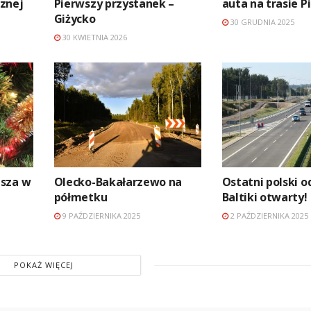
znej
Pierwszy przystanek –
auta na trasie P
Giżycko
30 GRUDNIA 2025
30 KWIETNIA 2026
usza w
Olecko-Bakałarzewo na
Ostatni polski o
półmetku
Baltiki otwarty!
9 PAŹDZIERNIKA 2025
2 PAŹDZIERNIKA 2025
POKAŻ WIĘCEJ