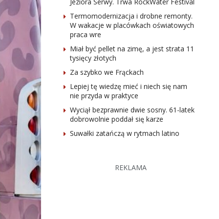
Jeziora Serwy. Trwa RockWater Festival
Termomodernizacja i drobne remonty.
W wakacje w placówkach oświatowych
praca wre
Miał być pellet na zimę, a jest strata 11
tysięcy złotych
Za szybko we Frąckach
Lepiej tę wiedzę mieć i niech się nam
nie przyda w praktyce
Wyciął bezprawnie dwie sosny. 61-latek
dobrowolnie poddał się karze
Suwałki zatańczą w rytmach latino
REKLAMA