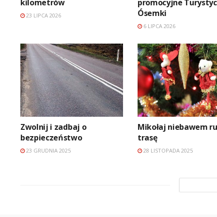
kilometrów
promocyjne Turystyc
Ósemki
23 LIPCA 2026
6 LIPCA 2026
Zwolnij i zadbaj o
Mikołaj niebawem r
bezpieczeństwo
trasę
23 GRUDNIA 2025
28 LISTOPADA 2025