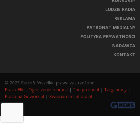
KONKURSY
LUDZIE RADIA
REKLAMA
PATRONAT MEDIALNY
POLITYKA PRYWATNOŚCI
NADAWCA
KONTAKT
© 2025 Radio5. Wszelkie prawa zastrzeżone.
Praca Ełk
|
Ogłoszenie o pracę
|
The protocol
|
Targi pracy
|
Praca na Gowork.pl
|
Kwiaciarnia Laflora.pl