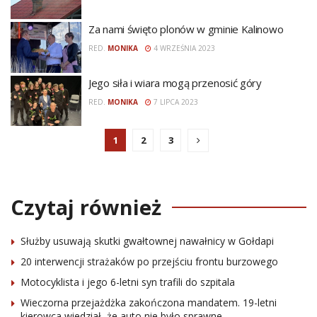
Za nami święto plonów w gminie Kalinowo
RED.
MONIKA
4 WRZEŚNIA 2023
Jego siła i wiara mogą przenosić góry
RED.
MONIKA
7 LIPCA 2023
1
2
3
Czytaj również
Służby usuwają skutki gwałtownej nawałnicy w Gołdapi
20 interwencji strażaków po przejściu frontu burzowego
Motocyklista i jego 6-letni syn trafili do szpitala
Wieczorna przejażdżka zakończona mandatem. 19-letni
kierowca wiedział, że auto nie było sprawne