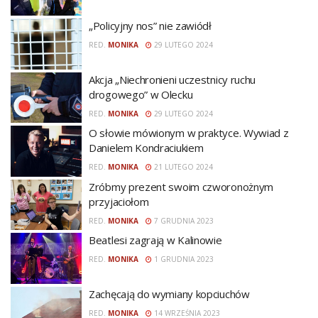
„Policyjny nos” nie zawiódł
RED.
MONIKA
29 LUTEGO 2024
Akcja „Niechronieni uczestnicy ruchu
drogowego” w Olecku
RED.
MONIKA
29 LUTEGO 2024
O słowie mówionym w praktyce. Wywiad z
Danielem Kondraciukiem
RED.
MONIKA
21 LUTEGO 2024
Zróbmy prezent swoim czworonożnym
przyjaciołom
RED.
MONIKA
7 GRUDNIA 2023
Beatlesi zagrają w Kalinowie
RED.
MONIKA
1 GRUDNIA 2023
Zachęcają do wymiany kopciuchów
RED.
MONIKA
14 WRZEŚNIA 2023