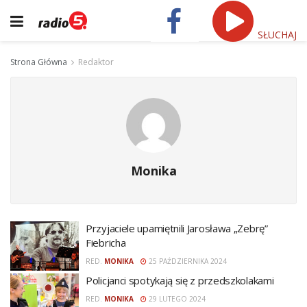
SŁUCHAJ
Strona Główna
Redaktor
Monika
Przyjaciele upamiętnili Jarosława „Zebrę”
Fiebricha
RED.
MONIKA
25 PAŹDZIERNIKA 2024
Policjanci spotykają się z przedszkolakami
RED.
MONIKA
29 LUTEGO 2024