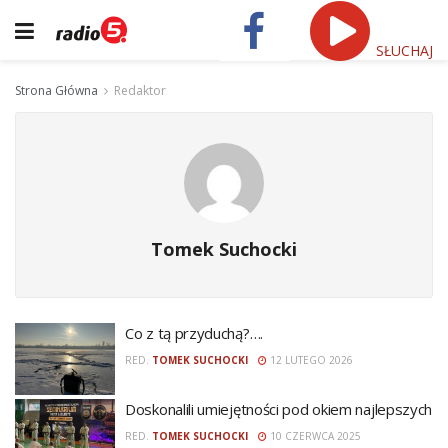
SŁUCHAJ
Strona Główna
Redaktor
Tomek Suchocki
Co z tą przyduchą?….
RED.
TOMEK SUCHOCKI
12 LUTEGO 2026
Doskonalili umiejętności pod okiem najlepszych
RED.
TOMEK SUCHOCKI
10 CZERWCA 2025