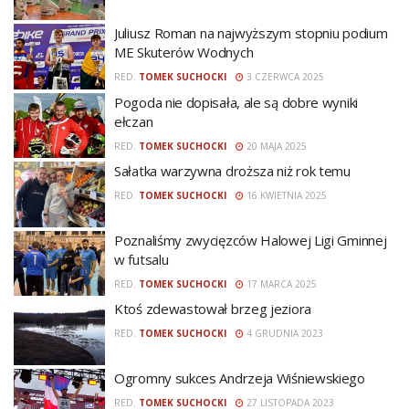
Juliusz Roman na najwyższym stopniu podium
ME Skuterów Wodnych
RED.
TOMEK SUCHOCKI
3 CZERWCA 2025
Pogoda nie dopisała, ale są dobre wyniki
ełczan
RED.
TOMEK SUCHOCKI
20 MAJA 2025
Sałatka warzywna droższa niż rok temu
RED.
TOMEK SUCHOCKI
16 KWIETNIA 2025
Poznaliśmy zwycięzców Halowej Ligi Gminnej
w futsalu
RED.
TOMEK SUCHOCKI
17 MARCA 2025
Ktoś zdewastował brzeg jeziora
RED.
TOMEK SUCHOCKI
4 GRUDNIA 2023
Ogromny sukces Andrzeja Wiśniewskiego
RED.
TOMEK SUCHOCKI
27 LISTOPADA 2023