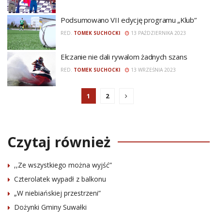
Podsumowano VII edycję programu „Klub”
RED.
TOMEK SUCHOCKI
13 PAŹDZIERNIKA 2023
Ełczanie nie dali rywalom żadnych szans
RED.
TOMEK SUCHOCKI
13 WRZEŚNIA 2023
1
2
Czytaj również
,,Ze wszystkiego można wyjść”
Czterolatek wypadł z balkonu
„W niebiańskiej przestrzeni”
Dożynki Gminy Suwałki