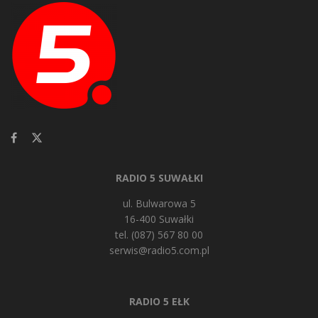
RADIO 5 SUWAŁKI
ul. Bulwarowa 5
16-400 Suwałki
tel. (087) 567 80 00
serwis@radio5.com.pl
RADIO 5 EŁK