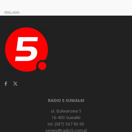
REKLAMA
RADIO 5 SUWAŁKI
ul. Bulwarowa 5
16-400 Suwałki
tel. (087) 567 80 00
serwis@radio5.com.pl