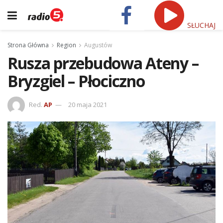
SŁUCHAJ
Strona Główna
Region
Augustów
Rusza przebudowa Ateny –
Bryzgiel – Płociczno
Red.
AP
20 maja 2021