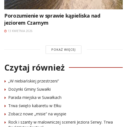
Porozumienie w sprawie kąpieliska nad
jeziorem Czarnym
13 KWIETNIA 2026
POKAŻ WIĘCEJ
Czytaj również
„W niebiańskiej przestrzeni”
Dożynki Gminy Suwałki
Parada miejska w Suwałkach
Trwa święto kabaretu w Ełku
Zobacz nowe „misie” na wyspie
Rock i szanty w malowniczej scenerii Jeziora Serwy. Trwa