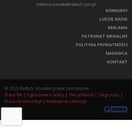
reklama.suwalki@radio5.com.pl
KONKURSY
LUDZIE RADIA
REKLAMA
PATRONAT MEDIALNY
POLITYKA PRYWATNOŚCI
NADAWCA
KONTAKT
© 2025 Radio5. Wszelkie prawa zastrzeżone.
Praca Ełk
|
Ogłoszenie o pracę
|
The protocol
|
Targi pracy
|
Praca na Gowork.pl
|
Kwiaciarnia Laflora.pl