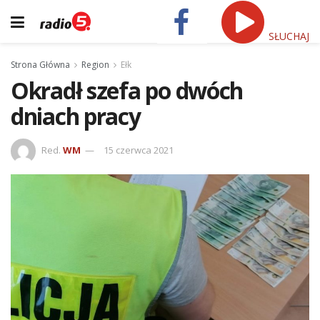
SŁUCHAJ
Strona Główna
Region
Ełk
Okradł szefa po dwóch
dniach pracy
Red.
WM
15 czerwca 2021