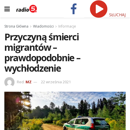
SŁUCHAJ
Strona Główna
Wiadomości
Informacje
Przyczyną śmierci
migrantów –
prawdopodobnie –
wychłodzenie
Red.
MZ
22 września 2021