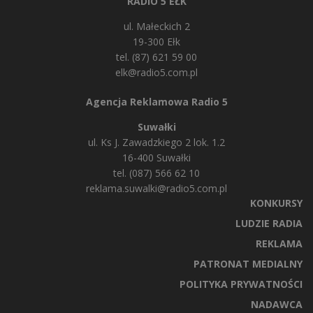
RADIO 5 EŁK
ul. Małeckich 2
19-300 Ełk
tel. (87) 621 59 00
elk@radio5.com.pl
Agencja Reklamowa Radio 5
Suwałki
ul. Ks J. Zawadzkiego 2 lok. 1.2
16-400 Suwałki
tel. (087) 566 62 10
reklama.suwalki@radio5.com.pl
KONKURSY
LUDZIE RADIA
REKLAMA
PATRONAT MEDIALNY
POLITYKA PRYWATNOŚCI
NADAWCA