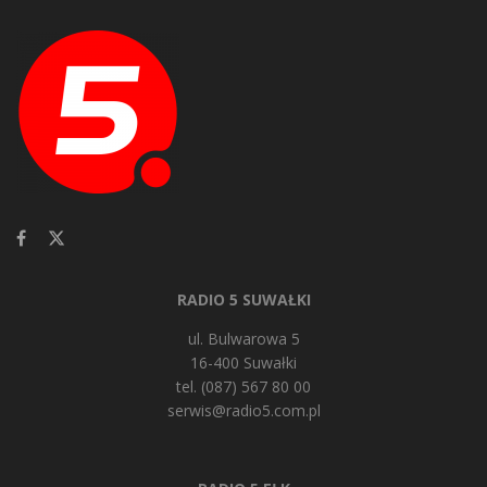
RADIO 5 SUWAŁKI
ul. Bulwarowa 5
16-400 Suwałki
tel. (087) 567 80 00
serwis@radio5.com.pl