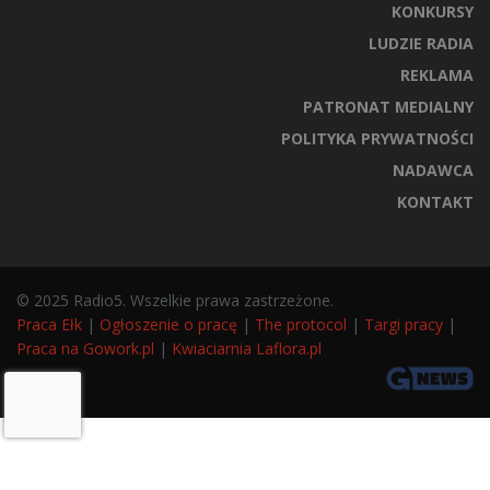
KONKURSY
LUDZIE RADIA
REKLAMA
PATRONAT MEDIALNY
POLITYKA PRYWATNOŚCI
NADAWCA
KONTAKT
© 2025 Radio5. Wszelkie prawa zastrzeżone.
Praca Ełk
|
Ogłoszenie o pracę
|
The protocol
|
Targi pracy
|
Praca na Gowork.pl
|
Kwiaciarnia Laflora.pl