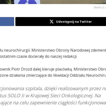
(Radio 5, 
Udostępnij na Twitter
iału neurochirurgii. Ministerstwo Obrony Narodowej zdemen
statnim czasie docierały do naszej redakcji.
ownik Piotr Drozd dalej kieruje placówką. Ministerstwo Obr
ne działania zmierzające do likwidacji Oddziału Neurochiru
jonowania szpitala, dzięki realizowanym przez n
us SOLO II w Krajowej Sieci Onkologicznej. Na
jące na celu zapewnienie ciągłości funkcjonowa