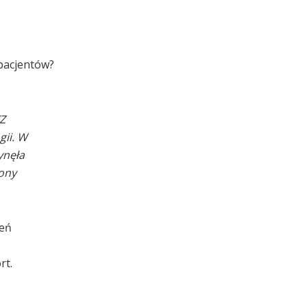
pacjentów?
FZ
gii. W
ynęła
ony
zeń
rt.