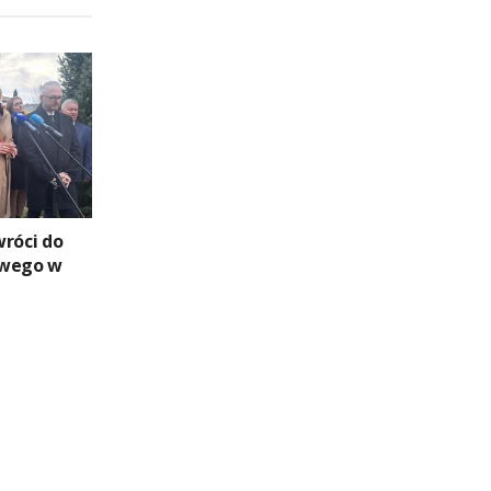
wróci do
owego w