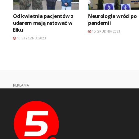
Od kwietnia pacjentów z
Neurologia wróci po
udarem mają ratować w
pandemii
Ełku
15 GRUDNIA 2021
10 STYCZNIA 2023
REKLAMA