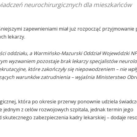
świadczeń neurochirurgicznych dla mieszkańców
śniejszymi zapewnieniami miał już rozpocząć przyjmowanie 
ych lekarzy.
ości oddziału, a Warmińsko-Mazurski Oddział Wojewódzki N
zym wyzwaniem pozostaje brak lekarzy specjalistów neurolo
utacyjne, które zakończyły się niepowodzeniem – nie wpł
zących warunków zatrudnienia – wyjaśnia Ministerstwo Obr
gicznej, która po okresie przerwy ponownie udziela świadc
e jednym z celów rozwojowych szpitala, jednak termin jego
skutecznego zabezpieczenia kadry lekarskiej – dodaje reso