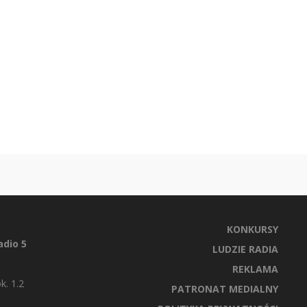
KONKURSY
dio 5
LUDZIE RADIA
REKLAMA
k. 1.2
PATRONAT MEDIALNY