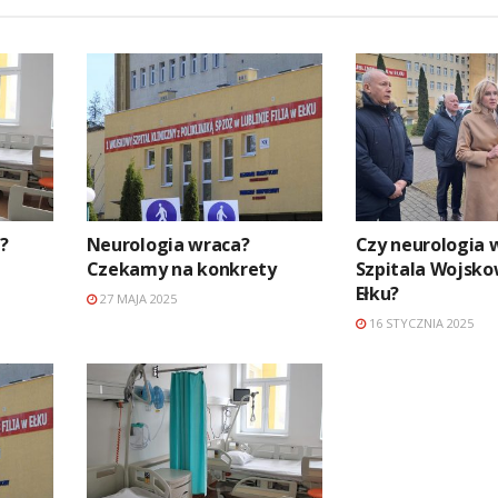
ą?
Neurologia wraca?
Czy neurologia 
Czekamy na konkrety
Szpitala Wojsk
Ełku?
27 MAJA 2025
16 STYCZNIA 2025