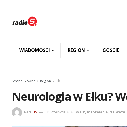
WIADOMOŚCI
REGION
GOŚCIE
Strona Główna
Region
Ełk
Neurologia w Ełku? Wc
Red.
BS
18 czerwca 2026
w
Ełk
,
Informacje
,
Najważni