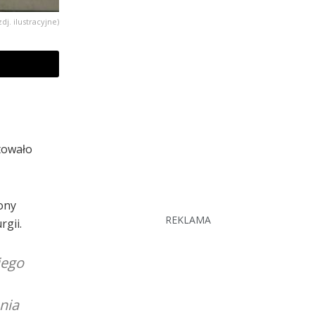
zdj. ilustracyjne)
towało
ony
REKLAMA
rgii.
iego
nia