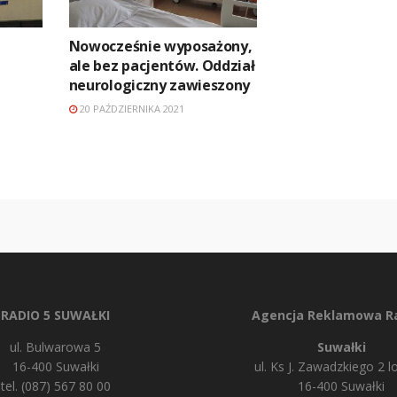
Nowocześnie wyposażony,
ale bez pacjentów. Oddział
neurologiczny zawieszony
20 PAŹDZIERNIKA 2021
RADIO 5 SUWAŁKI
Agencja Reklamowa Ra
ul. Bulwarowa 5
Suwałki
16-400 Suwałki
ul. Ks J. Zawadzkiego 2 lo
tel. (087) 567 80 00
16-400 Suwałki