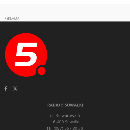
REKLAMA
RADIO 5 SUWAŁKI
ul. Bulwarowa 5
16-400 Suwałki
tel. (087) 567 80 00