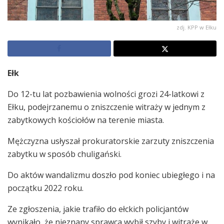
zdj. KPP w Ełku
Ełk
Do 12-tu lat pozbawienia wolności grozi 24-latkowi z
Ełku, podejrzanemu o zniszczenie witraży w jednym z
zabytkowych kościołów na terenie miasta.
Mężczyzna usłyszał prokuratorskie zarzuty zniszczenia
zabytku w sposób chuligański.
Do aktów wandalizmu doszło pod koniec ubiegłego i na
początku 2022 roku.
Ze zgłoszenia, jakie trafiło do ełckich policjantów
wynikało, że nieznany sprawca wybił szyby i witraże w