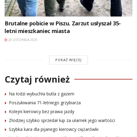
Brutalne pobicie w Piszu. Zarzut usłyszał 35-
letni mieszkaniec miasta
20 LISTOPADA 2025
POKAŻ WIĘCEJ
Czytaj również
Na łodzi wybuchła butla z gazem
Poszukiwania 71-letniego grzybiarza
Kolejni kierowcy bez prawa jazdy
Złodziej szybko sprzedał łup za ułamek jego wartości
Szybka kara dla pijanego kierowcy ciężarówki