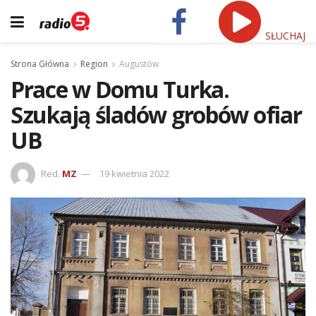
SŁUCHAJ
Strona Główna
Region
Augustów
Prace w Domu Turka.
Szukają śladów grobów ofiar
UB
Red.
MZ
19 kwietnia 2022