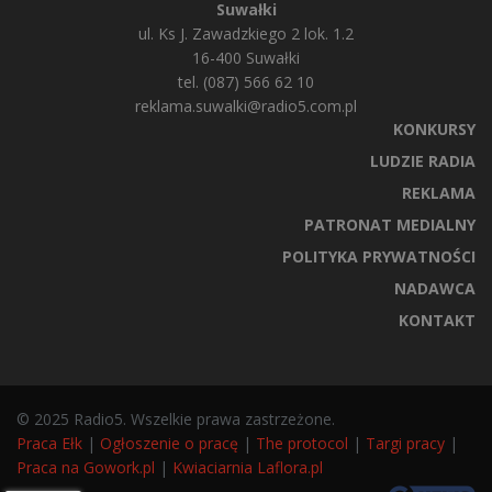
Suwałki
ul. Ks J. Zawadzkiego 2 lok. 1.2
16-400 Suwałki
tel. (087) 566 62 10
reklama.suwalki@radio5.com.pl
KONKURSY
LUDZIE RADIA
REKLAMA
PATRONAT MEDIALNY
POLITYKA PRYWATNOŚCI
NADAWCA
KONTAKT
© 2025 Radio5. Wszelkie prawa zastrzeżone.
Praca Ełk
|
Ogłoszenie o pracę
|
The protocol
|
Targi pracy
|
Praca na Gowork.pl
|
Kwiaciarnia Laflora.pl