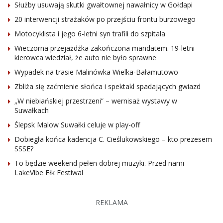
Służby usuwają skutki gwałtownej nawałnicy w Gołdapi
20 interwencji strażaków po przejściu frontu burzowego
Motocyklista i jego 6-letni syn trafili do szpitala
Wieczorna przejażdżka zakończona mandatem. 19-letni
kierowca wiedział, że auto nie było sprawne
Wypadek na trasie Malinówka Wielka-Bałamutowo
Zbliża się zaćmienie słońca i spektakl spadających gwiazd
„W niebiańskiej przestrzeni” – wernisaż wystawy w
Suwałkach
Ślepsk Malow Suwałki celuje w play-off
Dobiegła końca kadencja C. Cieślukowskiego – kto prezesem
SSSE?
To będzie weekend pełen dobrej muzyki. Przed nami
LakeVibe Ełk Festiwal
REKLAMA