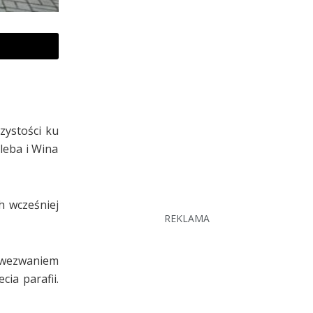
zystości ku
leba i Wina
h wcześniej
REKLAMA
d wezwaniem
ia parafii.