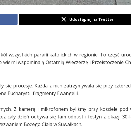
Udostępnij na Twitter
ół wszystkich parafii katolickich w regionie. To część uroc
ło wierni wspominają Ostatnią Wieczerzę i Przeistoczenie Ch
y się procesje. Każda z nich zatrzymywała się przy czterec
ne Eucharystii fragmenty Ewangelii.
ernych. Z kamerą i mikrofonem byliśmy przy kościele po
z cały dzień odbywa się tam odpust i festyn z okazji 30-lec
d wezwaniem Bożego Ciała w Suwałkach.