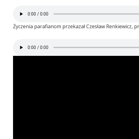
Życzenia parafianom przekazał Czesław Renkiewicz, p