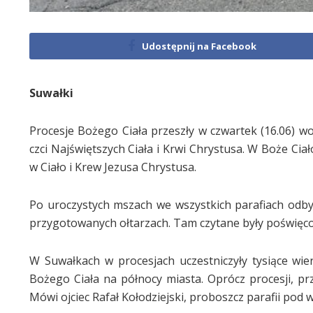
Udostępnij na Facebook
Suwałki
Procesje Bożego Ciała przeszły w czwartek (16.06) wok
czci Najświętszych Ciała i Krwi Chrystusa. W Boże Cia
w Ciało i Krew Jezusa Chrystusa.
Po uroczystych mszach we wszystkich parafiach odbył
przygotowanych ołtarzach. Tam czytane były poświęco
W Suwałkach w procesjach uczestniczyły tysiące wi
Bożego Ciała na północy miasta. Oprócz procesji, prze
Mówi ojciec Rafał Kołodziejski, proboszcz parafii po