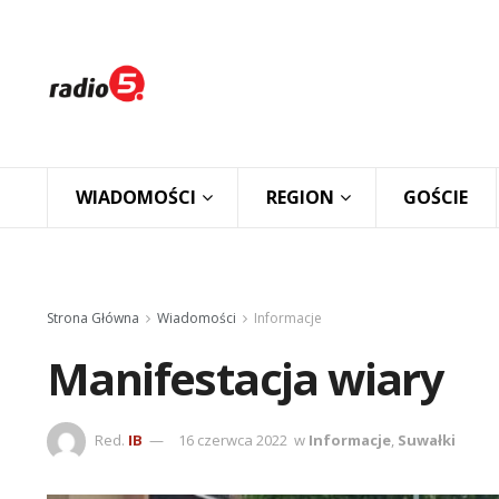
WIADOMOŚCI
REGION
GOŚCIE
Strona Główna
Wiadomości
Informacje
Manifestacja wiary
Red.
IB
16 czerwca 2022
w
Informacje
,
Suwałki