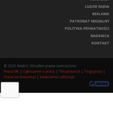
LUDZIE RADIA
REKLAMA
PATRONAT MEDIALNY
POLITYKA PRYWATNOŚCI
NADAWCA
KONTAKT
© 2025 Radio5. Wszelkie prawa zastrzeżone.
Praca Ełk
|
Ogłoszenie o pracę
|
The protocol
|
Targi pracy
|
Praca na Gowork.pl
|
Kwiaciarnia Laflora.pl