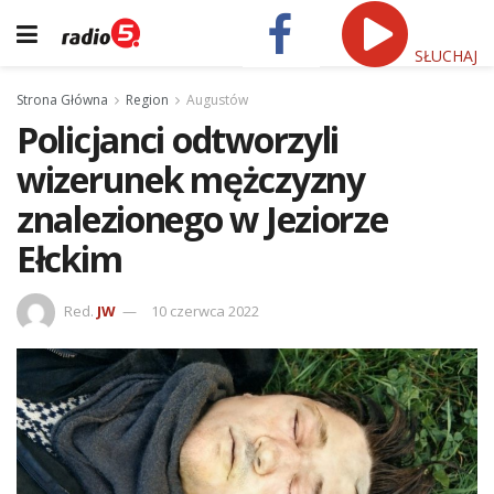
SŁUCHAJ
Strona Główna
Region
Augustów
Policjanci odtworzyli
wizerunek mężczyzny
znalezionego w Jeziorze
Ełckim
Red.
JW
10 czerwca 2022