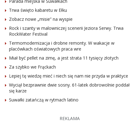
Parada miejska w Suwałkach
Trwa święto kabaretu w Ełku
Zobacz nowe „misie” na wyspie
Rock i szanty w malowniczej scenerii Jeziora Serwy. Trwa
RockWater Festival
Termomodernizacja i drobne remonty. W wakacje w
placówkach oświatowych praca wre
Miał być pellet na zimę, a jest strata 11 tysięcy złotych
Za szybko we Frąckach
Lepiej tę wiedzę mieć i niech się nam nie przyda w praktyce
Wyciął bezprawnie dwie sosny. 61-latek dobrowolnie poddał
się karze
Suwałki zatańczą w rytmach latino
REKLAMA