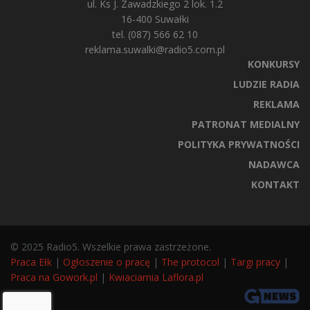
ul. Ks J. Zawadzkiego 2 lok. 1.2
16-400 Suwałki
tel. (087) 566 62 10
reklama.suwalki@radio5.com.pl
KONKURSY
LUDZIE RADIA
REKLAMA
PATRONAT MEDIALNY
POLITYKA PRYWATNOŚCI
NADAWCA
KONTAKT
© 2025 Radio5. Wszelkie prawa zastrzeżone.
Praca Ełk
|
Ogłoszenie o pracę
|
The protocol
|
Targi pracy
|
Praca na Gowork.pl
|
Kwiaciarnia Laflora.pl