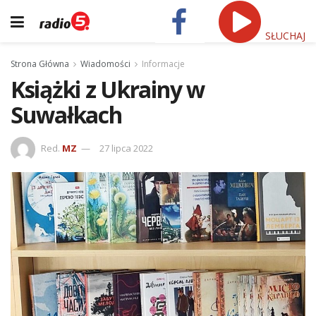
SŁUCHAJ
Strona Główna
Wiadomości
Informacje
Książki z Ukrainy w
Suwałkach
Red.
MZ
27 lipca 2022