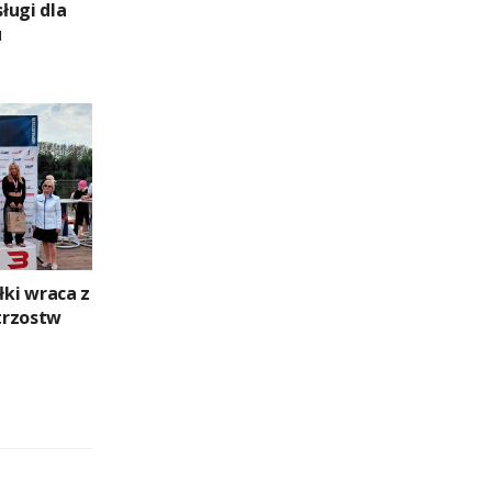
ługi dla
u
ki wraca z
trzostw