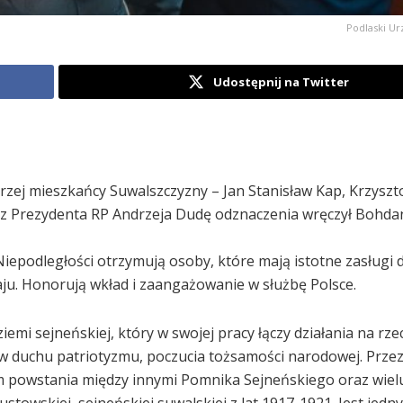
Podlaski U
Udostępnij na Twitter
rzej mieszkańcy Suwalszczyzny – Jan Stanisław Kap, Krzyszt
zez Prezydenta RP Andrzeja Dudę odznaczenia wręczył Bohda
iepodległości otrzymują osoby, które mają istotne zasługi d
ju. Honorują wkład i zaangażowanie w służbę Polsce.
iemi sejneńskiej, który w swojej pracy łączy działania na rz
duchu patriotyzmu, poczucia tożsamości narodowej. Przez
rem powstania między innymi Pomnika Sejneńskiego oraz wielu
towskiej, sejneńskiej suwalskiej z lat 1917-1921. Jest jedn