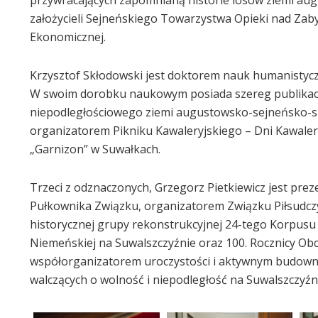
założycieli Sejneńskiego Towarzystwa Opieki nad Zaby
Ekonomicznej.
Krzysztof Skłodowski jest doktorem nauk humanisty
W swoim dorobku naukowym posiada szereg publikacj
niepodległościowego ziemi augustowsko-sejneńsko-suwal
organizatorem Pikniku Kawaleryjskiego – Dni Kawalery
„Garnizon” w Suwałkach.
Trzeci z odznaczonych, Grzegorz Pietkiewicz jest pr
Pułkownika Związku, organizatorem Związku Piłsudczy
historycznej grupy rekonstrukcyjnej 24-tego Korpus
Niemeńskiej na Suwalszczyźnie oraz 100. Rocznicy Ob
współorganizatorem uroczystości i aktywnym budown
walczących o wolność i niepodległość na Suwalszczyźn