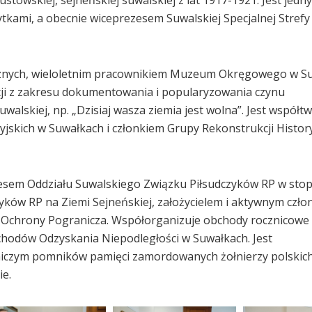
tkami, a obecnie wiceprezesem Suwalskiej Specjalnej Strefy
cznych, wieloletnim pracownikiem Muzeum Okręgowego w S
i z zakresu dokumentowania i popularyzowania czynu
skiej, np. „Dzisiaj wasza ziemia jest wolna”. Jest współtw
jskich w Suwałkach i członkiem Grupy Rekonstrukcji Histor
ezesem Oddziału Suwalskiego Związku Piłsudczyków RP w sto
ków RP na Ziemi Sejneńskiej, założycielem i aktywnym czło
u Ochrony Pogranicza. Współorganizuje obchody rocznicowe
chodów Odzyskania Niepodległości w Suwałkach. Jest
iczym pomników pamięci zamordowanych żołnierzy polskic
ie.