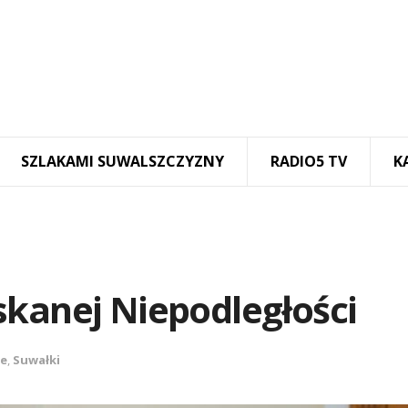
SZLAKAMI SUWALSZCZYZNY
RADIO5 TV
K
skanej Niepodległości
ze
,
Suwałki