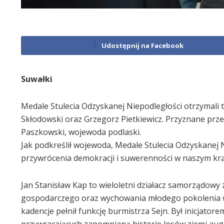
Udostępnij na Facebook
Suwałki
Medale Stulecia Odzyskanej Niepodległości otrzymali t
Skłodowski oraz Grzegorz Pietkiewicz. Przyznane pr
Paszkowski, wojewoda podlaski.
Jak podkreślił wojewoda, Medale Stulecia Odzyskanej N
przywrócenia demokracji i suwerenności w naszym kra
Jan Stanisław Kap to wieloletni działacz samorządowy z
gospodarczego oraz wychowania młodego pokolenia w 
kadencje pełnił funkcję burmistrza Sejn. Był inicjato
przywracających zapomnianą historie losów ziemi augus