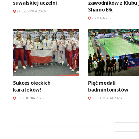
suwalskiej uczelni
zawodników z Klubu 
Shamo Ełk
24 CZERWCA 2026
25 MAJA 2026
Sukces oleckich
Pięć medali
karateków!
badmintonistów
8 GRUDNIA 2025
3 LISTOPADA 2025