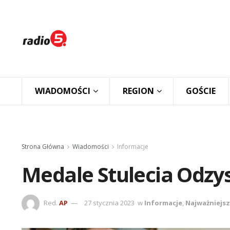
WIADOMOŚCI
REGION
GOŚCIE
Strona Główna
Wiadomości
Informacje
Medale Stulecia Odzy
Red.
AP
27 stycznia 2023
w
Informacje
,
Najważniejs