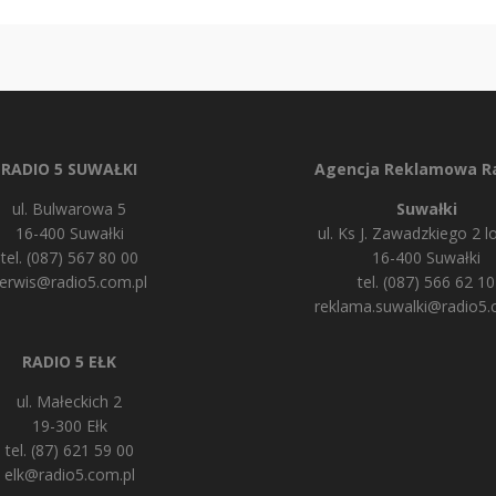
RADIO 5 SUWAŁKI
Agencja Reklamowa Ra
ul. Bulwarowa 5
Suwałki
16-400 Suwałki
ul. Ks J. Zawadzkiego 2 lo
tel. (087) 567 80 00
16-400 Suwałki
erwis@radio5.com.pl
tel. (087) 566 62 10
reklama.suwalki@radio5.
RADIO 5 EŁK
ul. Małeckich 2
19-300 Ełk
tel. (87) 621 59 00
elk@radio5.com.pl