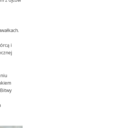
uwałkach.
órcą i
ycznej
pniu
nkiem
 Bitwy
h