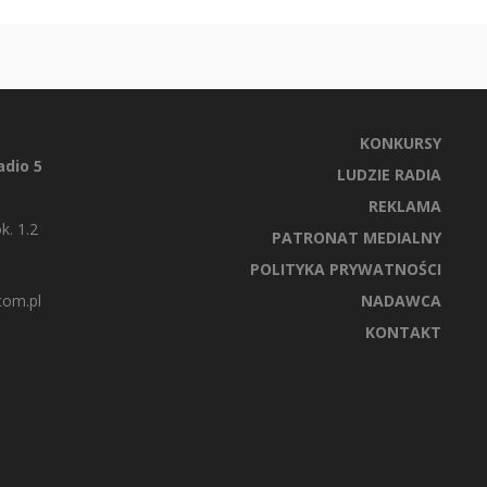
KONKURSY
dio 5
LUDZIE RADIA
REKLAMA
k. 1.2
PATRONAT MEDIALNY
POLITYKA PRYWATNOŚCI
com.pl
NADAWCA
KONTAKT