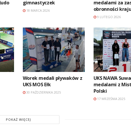
Judo
gimnastyczek
medalami za zas
obronności kraj
18 MARCA 2026
9 LUTEGO 2026
Worek medali pływaków z
UKS NAWA Suwał
UKS MOS Ełk
medalami z Mis
Polski
30 PAŹDZIERNIKA 2025
17 WRZEŚNIA 2025
POKAŻ WIĘCEJ