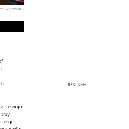
rząd Wojewódzki
of
n
la
REKLAMA
ecz rozwoju
 trzy
 akcji
ym z ojców