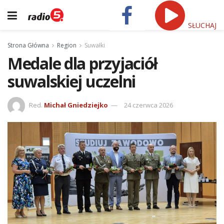
SŁUCHAJ
Strona Główna
Region
Suwałki
Medale dla przyjaciół
suwalskiej uczelni
Red.
Michał Gniedziejko
24 czerwca 2026