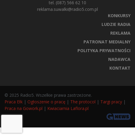
tel. (087) 566 62 10
reklama.suwalki@radio5.com.pl
KONKURSY
LUDZIE RADIA
REKLAMA
PATRONAT MEDIALNY
POLITYKA PRYWATNOŚCI
NADAWCA
KONTAKT
© 2025 Radio5. Wszelkie prawa zastrzeżone.
Praca Ełk
|
Ogłoszenie o pracę
|
The protocol
|
Targi pracy
|
Praca na Gowork.pl
|
Kwiaciarnia Laflora.pl