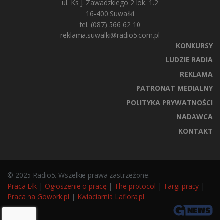
ul. Ks J. Zawadzkiego 2 lok. 1.2
16-400 Suwałki
tel. (087) 566 62 10
reklama.suwalki@radio5.com.pl
KONKURSY
LUDZIE RADIA
REKLAMA
PATRONAT MEDIALNY
POLITYKA PRYWATNOŚCI
NADAWCA
KONTAKT
© 2025 Radio5. Wszelkie prawa zastrzeżone.
Praca Ełk
|
Ogłoszenie o pracę
|
The protocol
|
Targi pracy
|
Praca na Gowork.pl
|
Kwiaciarnia Laflora.pl