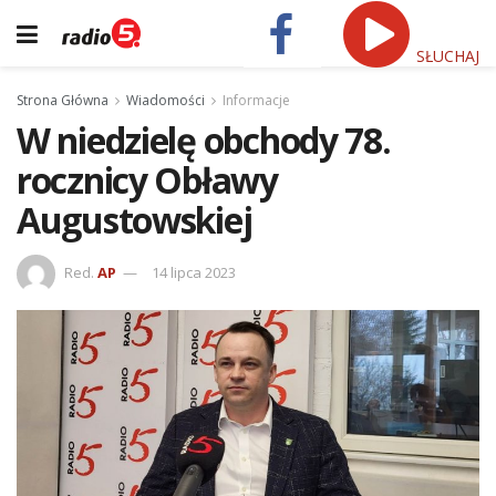
SŁUCHAJ
Strona Główna
Wiadomości
Informacje
W niedzielę obchody 78.
rocznicy Obławy
Augustowskiej
Red.
AP
14 lipca 2023