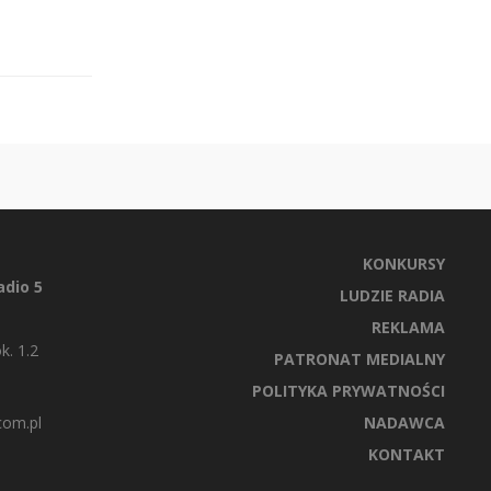
KONKURSY
dio 5
LUDZIE RADIA
REKLAMA
k. 1.2
PATRONAT MEDIALNY
POLITYKA PRYWATNOŚCI
com.pl
NADAWCA
KONTAKT