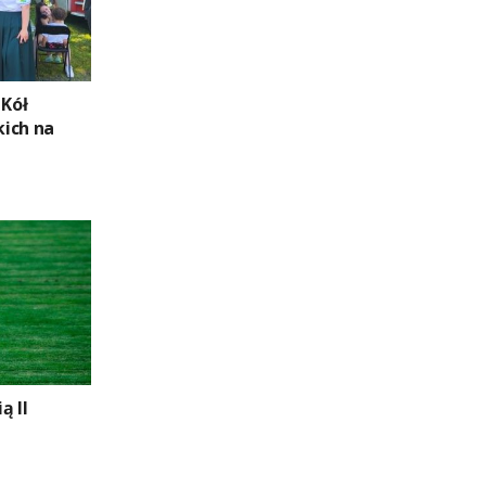
 Kół
ich na
ą II