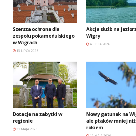
Szersza ochrona dla
Akcja służb na jezior
zespołu pokamedulskiego
Wigry
w Wigrach
4 LIPCA 2026
13 LIPCA 2026
Dotacje na zabytki w
Nowy gatunek na Wi
regionie
ale ptaków mniej niż
rokiem
21 MAJA 2026
12 MAJA 2026