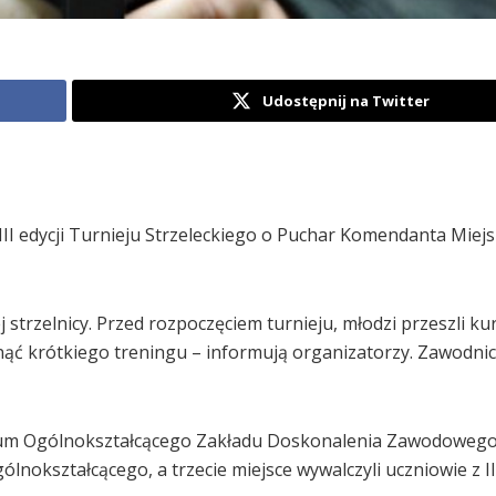
Udostępnij na Twitter
III edycji Turnieju Strzeleckiego o Puchar Komendanta Miej
j strzelnicy. Przed rozpoczęciem turnieju, młodzi przeszli ku
nąć krótkiego treningu – informują organizatorzy. Zawodnicy
iceum Ogólnokształcącego Zakładu Doskonalenia Zawodowego
lnokształcącego, a trzecie miejsce wywalczyli uczniowie z I