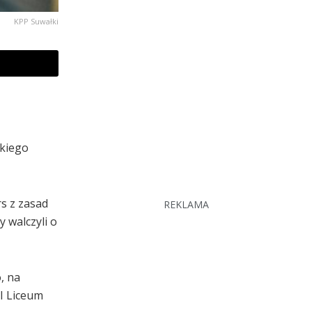
KPP Suwałki
skiego
rs z zasad
REKLAMA
 walczyli o
, na
II Liceum