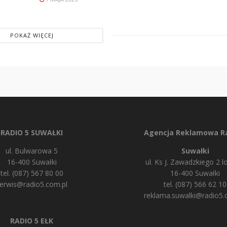
POKAŻ WIĘCEJ
RADIO 5 SUWAŁKI
Agencja Reklamowa Ra
ul. Bulwarowa 5
Suwałki
16-400 Suwałki
ul. Ks J. Zawadzkiego 2 lo
tel. (087) 567 80 00
16-400 Suwałki
erwis@radio5.com.pl
tel. (087) 566 62 10
reklama.suwalki@radio5.
RADIO 5 EŁK