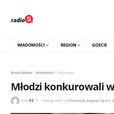
WIADOMOŚCI
REGION
GOŚCIE
Strona Główna
Wiadomości
Informacje
Młodzi konkurowali w
Red.
PZ
3 lutego 2024
w
Informacje
,
Region
,
Sport
,
S