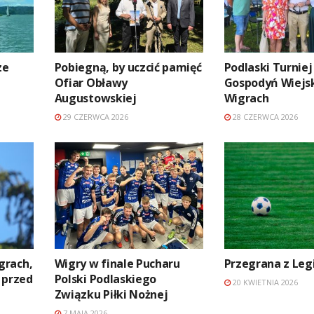
ze
Pobiegną, by uczcić pamięć
Podlaski Turniej
Ofiar Obławy
Gospodyń Wiejsk
Augustowskiej
Wigrach
29 CZERWCA 2026
28 CZERWCA 2026
grach,
Wigry w finale Pucharu
Przegrana z Legi
 przed
Polski Podlaskiego
20 KWIETNIA 2026
Związku Piłki Nożnej
7 MAJA 2026