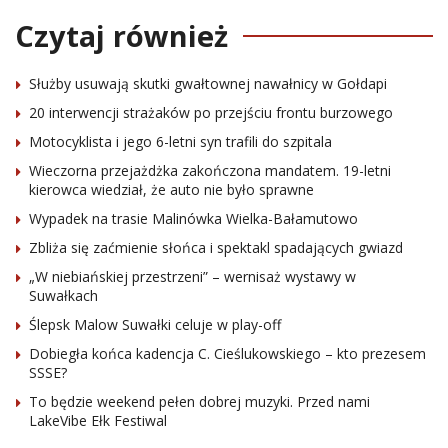
Czytaj również
Służby usuwają skutki gwałtownej nawałnicy w Gołdapi
20 interwencji strażaków po przejściu frontu burzowego
Motocyklista i jego 6-letni syn trafili do szpitala
Wieczorna przejażdżka zakończona mandatem. 19-letni
kierowca wiedział, że auto nie było sprawne
Wypadek na trasie Malinówka Wielka-Bałamutowo
Zbliża się zaćmienie słońca i spektakl spadających gwiazd
„W niebiańskiej przestrzeni” – wernisaż wystawy w
Suwałkach
Ślepsk Malow Suwałki celuje w play-off
Dobiegła końca kadencja C. Cieślukowskiego – kto prezesem
SSSE?
To będzie weekend pełen dobrej muzyki. Przed nami
LakeVibe Ełk Festiwal