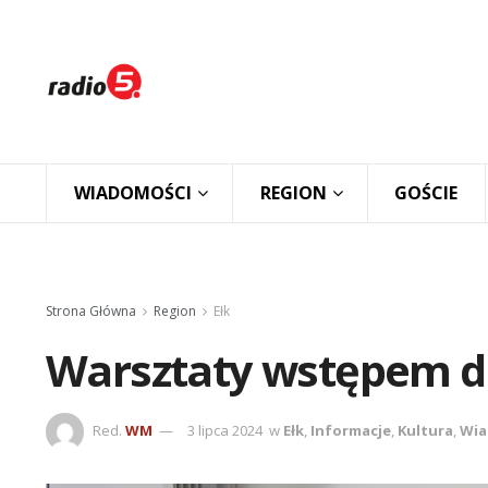
WIADOMOŚCI
REGION
GOŚCIE
Strona Główna
Region
Ełk
Warsztaty wstępem d
Red.
WM
3 lipca 2024
w
Ełk
,
Informacje
,
Kultura
,
Wia