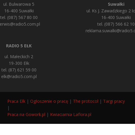
ul. Bulwarowa 5
Suwałki
16-400 Suwałki
ul. Ks J. Zawadzkiego 2 lo
tel. (087) 567 80 00
16-400 Suwałki
erwis@radio5.com.pl
tel. (087) 566 62 10
reklama.suwalki@radio5.
RADIO 5 EŁK
ul. Małeckich 2
19-300 Ełk
tel. (87) 621 59 00
elk@radio5.com.pl
Praca Ełk
|
Ogłoszenie o pracę
|
The protocol
|
Targi pracy
|
Praca na Gowork.pl
|
Kwiaciarnia Laflora.pl