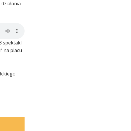
 działania
8 spektakl
” na placu
łckiego