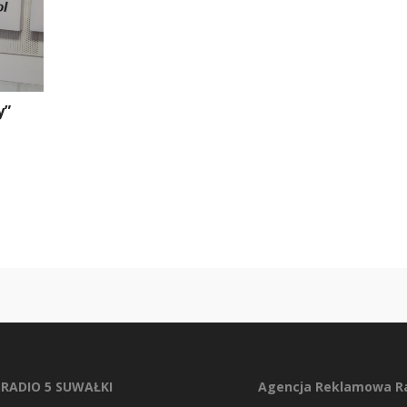
y”
RADIO 5 SUWAŁKI
Agencja Reklamowa Ra