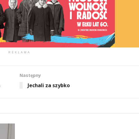
REKLAMA
Następny
ń
Jechali za szybko