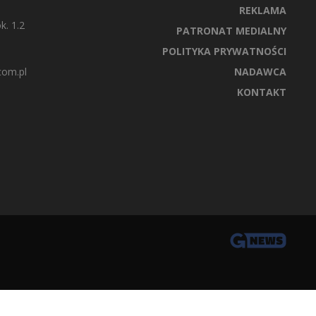
REKLAMA
k. 1.2
PATRONAT MEDIALNY
POLITYKA PRYWATNOŚCI
com.pl
NADAWCA
KONTAKT