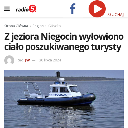
SŁUCHAJ
Strona Główna
Region
Giżycko
Z jeziora Niegocin wyłowiono
ciało poszukiwanego turysty
Red.
JW
30 lipca 2024