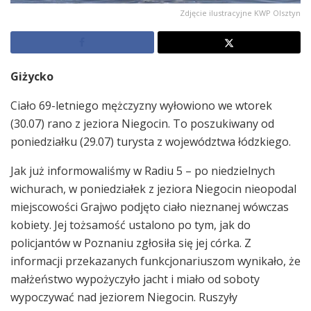
Zdjęcie ilustracyjne KWP Olsztyn
Giżycko
Ciało 69-letniego mężczyzny wyłowiono we wtorek
(30.07) rano z jeziora Niegocin. To poszukiwany od
poniedziałku (29.07) turysta z województwa łódzkiego.
Jak już informowaliśmy w Radiu 5 – po niedzielnych
wichurach, w poniedziałek z jeziora Niegocin nieopodal
miejscowości Grajwo podjęto ciało nieznanej wówczas
kobiety. Jej tożsamość ustalono po tym, jak do
policjantów w Poznaniu zgłosiła się jej córka. Z
informacji przekazanych funkcjonariuszom wynikało, że
małżeństwo wypożyczyło jacht i miało od soboty
wypoczywać nad jeziorem Niegocin. Ruszyły