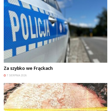
Za szybko we Frąckach
7 SIERPNIA 2026