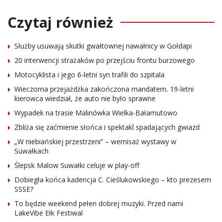
Czytaj również
Służby usuwają skutki gwałtownej nawałnicy w Gołdapi
20 interwencji strażaków po przejściu frontu burzowego
Motocyklista i jego 6-letni syn trafili do szpitala
Wieczorna przejażdżka zakończona mandatem. 19-letni
kierowca wiedział, że auto nie było sprawne
Wypadek na trasie Malinówka Wielka-Bałamutowo
Zbliża się zaćmienie słońca i spektakl spadających gwiazd
„W niebiańskiej przestrzeni” – wernisaż wystawy w
Suwałkach
Ślepsk Malow Suwałki celuje w play-off
Dobiegła końca kadencja C. Cieślukowskiego – kto prezesem
SSSE?
To będzie weekend pełen dobrej muzyki. Przed nami
LakeVibe Ełk Festiwal