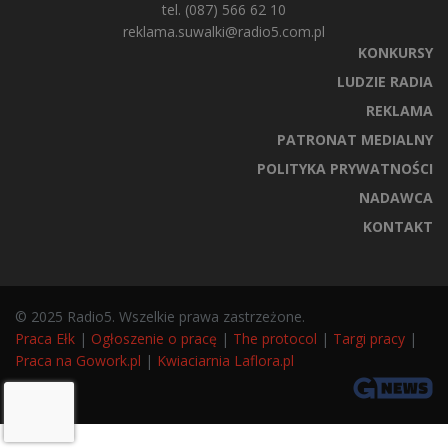
tel. (087) 566 62 10
reklama.suwalki@radio5.com.pl
KONKURSY
LUDZIE RADIA
REKLAMA
PATRONAT MEDIALNY
POLITYKA PRYWATNOŚCI
NADAWCA
KONTAKT
© 2025 Radio5. Wszelkie prawa zastrzeżone.
Praca Ełk
|
Ogłoszenie o pracę
|
The protocol
|
Targi pracy
|
Praca na Gowork.pl
|
Kwiaciarnia Laflora.pl