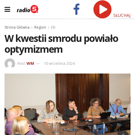
SŁUCHAJ
Strona Główna
Region
Ełk
W kwestii smrodu powiało
optymizmem
Red.
WM
10 września 2024