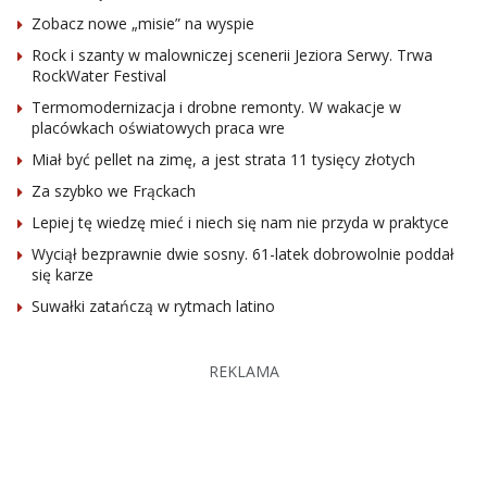
Zobacz nowe „misie” na wyspie
Rock i szanty w malowniczej scenerii Jeziora Serwy. Trwa
RockWater Festival
Termomodernizacja i drobne remonty. W wakacje w
placówkach oświatowych praca wre
Miał być pellet na zimę, a jest strata 11 tysięcy złotych
Za szybko we Frąckach
Lepiej tę wiedzę mieć i niech się nam nie przyda w praktyce
Wyciął bezprawnie dwie sosny. 61-latek dobrowolnie poddał
się karze
Suwałki zatańczą w rytmach latino
REKLAMA