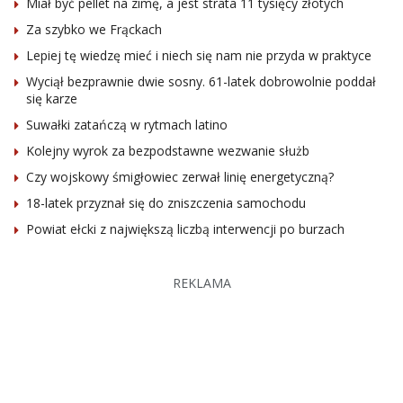
Miał być pellet na zimę, a jest strata 11 tysięcy złotych
Za szybko we Frąckach
Lepiej tę wiedzę mieć i niech się nam nie przyda w praktyce
Wyciął bezprawnie dwie sosny. 61-latek dobrowolnie poddał
się karze
Suwałki zatańczą w rytmach latino
Kolejny wyrok za bezpodstawne wezwanie służb
Czy wojskowy śmigłowiec zerwał linię energetyczną?
18-latek przyznał się do zniszczenia samochodu
Powiat ełcki z największą liczbą interwencji po burzach
REKLAMA