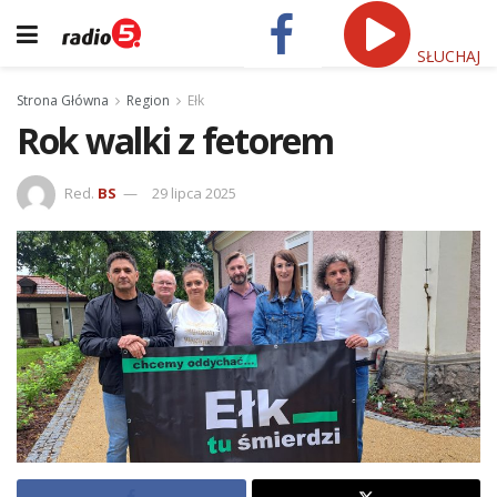
SŁUCHAJ
Strona Główna
Region
Ełk
Rok walki z fetorem
Red.
BS
29 lipca 2025