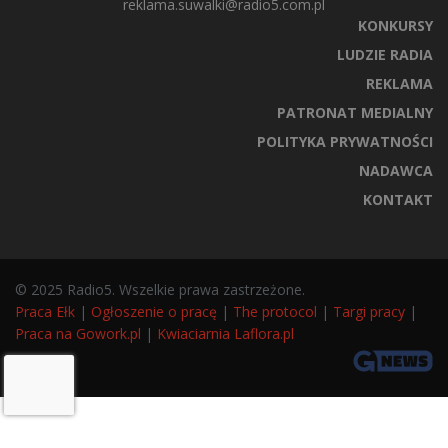
reklama.suwalki@radio5.com.pl
KONKURSY
LUDZIE RADIA
REKLAMA
PATRONAT MEDIALNY
POLITYKA PRYWATNOŚCI
NADAWCA
KONTAKT
© 2025 Radio5. Wszelkie prawa zastrzeżone.
Praca Ełk
|
Ogłoszenie o pracę
|
The protocol
|
Targi pracy
|
Praca na Gowork.pl
|
Kwiaciarnia Laflora.pl