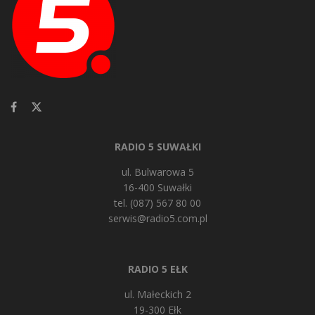
RADIO 5 SUWAŁKI
ul. Bulwarowa 5
16-400 Suwałki
tel. (087) 567 80 00
serwis@radio5.com.pl
RADIO 5 EŁK
ul. Małeckich 2
19-300 Ełk