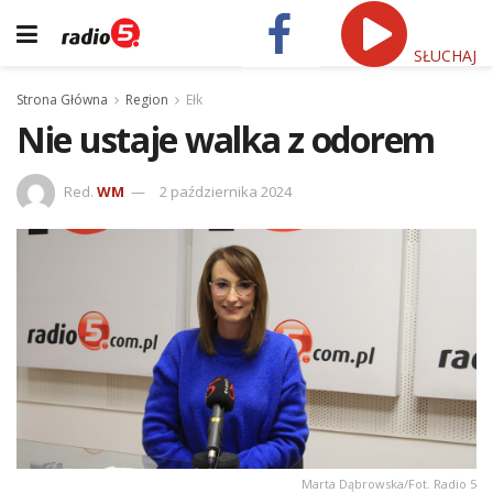
SŁUCHAJ
Strona Główna
Region
Ełk
Nie ustaje walka z odorem
Red.
WM
2 października 2024
Marta Dąbrowska/Fot. Radio 5