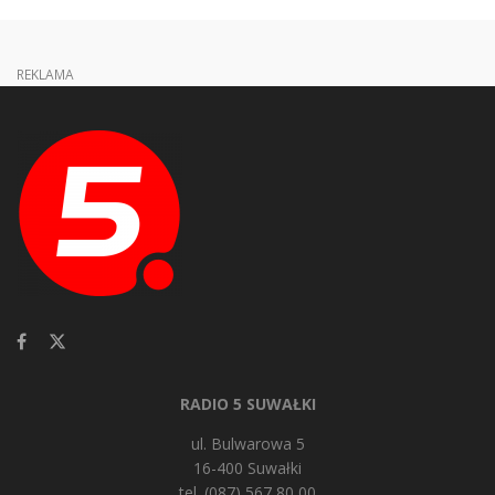
REKLAMA
RADIO 5 SUWAŁKI
ul. Bulwarowa 5
16-400 Suwałki
tel. (087) 567 80 00