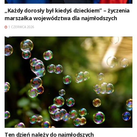
„Każdy dorosły był kiedyś dzieckiem” – życzenia
marszałka województwa dla najmłodszych
1 CZERWCA 2026
Ten dzień należy do najmłodszych