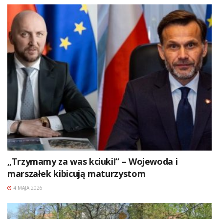
„Trzymamy za was kciuki!” – Wojewoda i
marszałek kibicują maturzystom
4 MAJA 2026