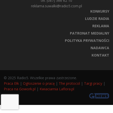
tel. (087) 566 62 10
reklama.suwalki@radio5.com.pl
KONKURSY
LUDZIE RADIA
REKLAMA
PATRONAT MEDIALNY
POLITYKA PRYWATNOŚCI
NADAWCA
KONTAKT
© 2025 Radio5. Wszelkie prawa zastrzeżone.
Praca Ełk
|
Ogłoszenie o pracę
|
The protocol
|
Targi pracy
|
Praca na Gowork.pl
|
Kwiaciarnia Laflora.pl