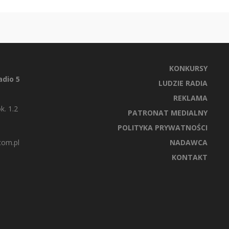
KONKURSY
dio 5
LUDZIE RADIA
REKLAMA
k. 1.2
PATRONAT MEDIALNY
POLITYKA PRYWATNOŚCI
com.pl
NADAWCA
KONTAKT