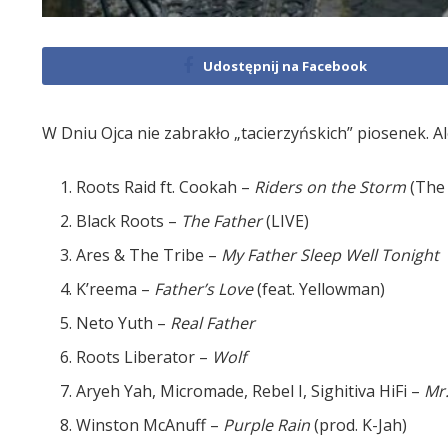
Udostępnij na Facebook
W Dniu Ojca nie zabrakło „tacierzyńskich” piosenek. Al
Roots Raid ft. Cookah –
Riders on the Storm
(The 
Black Roots –
The Father
(LIVE)
Ares & The Tribe –
My Father Sleep Well Tonight
K’reema –
Father’s Love
(feat. Yellowman)
Neto Yuth –
Real Father
Roots Liberator –
Wolf
Aryeh Yah, Micromade, Rebel I, Sighitiva HiFi –
Mr.
Winston McAnuff –
Purple Rain
(prod. K-Jah)