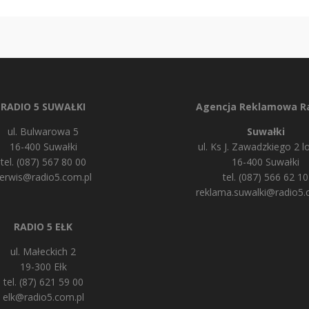
RADIO 5 SUWAŁKI
Agencja Reklamowa Ra
ul. Bulwarowa 5
Suwałki
16-400 Suwałki
ul. Ks J. Zawadzkiego 2 lo
tel. (087) 567 80 00
16-400 Suwałki
erwis@radio5.com.pl
tel. (087) 566 62 10
reklama.suwalki@radio5.
RADIO 5 EŁK
ul. Małeckich 2
19-300 Ełk
tel. (87) 621 59 00
elk@radio5.com.pl