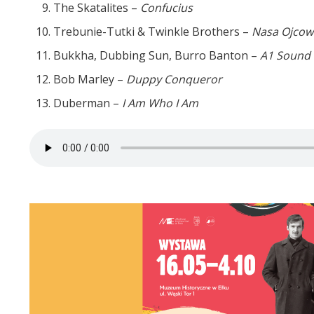
The Skatalites –
Confucius
Trebunie-Tutki & Twinkle Brothers –
Nasa Ojcow
Bukkha, Dubbing Sun, Burro Banton –
A1 Sound 
Bob Marley –
Duppy Conqueror
Duberman –
I Am Who I Am