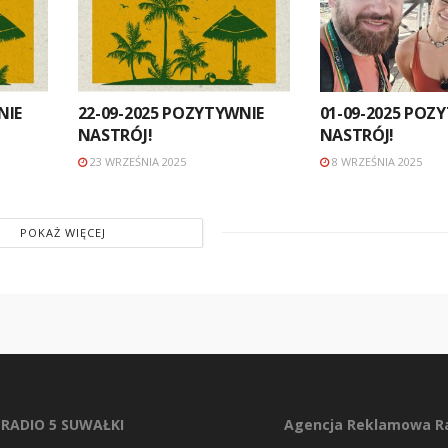
NIE
22-09-2025 POZYTYWNIE
01-09-2025 POZ
NASTRÓJ!
NASTRÓJ!
23 WRZEŚNIA 2025
8 WRZEŚNIA 2025
POKAŻ WIĘCEJ
RADIO 5 SUWAŁKI
Agencja Reklamowa Ra