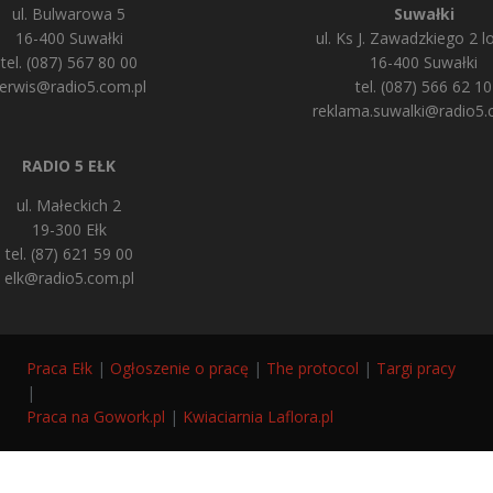
ul. Bulwarowa 5
Suwałki
16-400 Suwałki
ul. Ks J. Zawadzkiego 2 lo
tel. (087) 567 80 00
16-400 Suwałki
erwis@radio5.com.pl
tel. (087) 566 62 10
reklama.suwalki@radio5.
RADIO 5 EŁK
ul. Małeckich 2
19-300 Ełk
tel. (87) 621 59 00
elk@radio5.com.pl
Praca Ełk
|
Ogłoszenie o pracę
|
The protocol
|
Targi pracy
|
Praca na Gowork.pl
|
Kwiaciarnia Laflora.pl