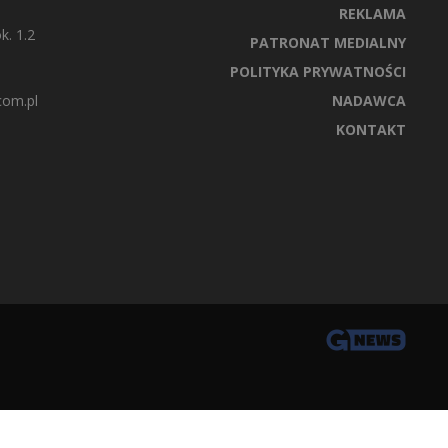
REKLAMA
k. 1.2
PATRONAT MEDIALNY
POLITYKA PRYWATNOŚCI
com.pl
NADAWCA
KONTAKT