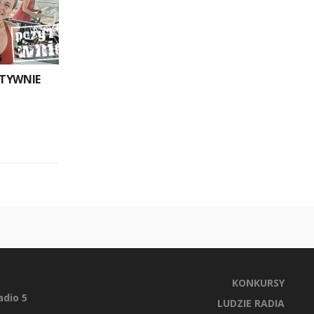
YTYWNIE
KONKURSY
dio 5
LUDZIE RADIA